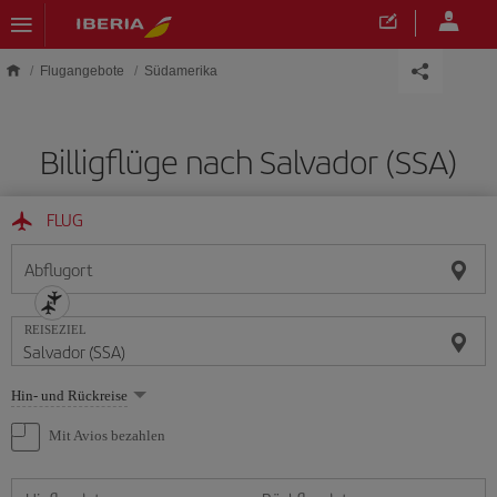
Skip to main content
Flugangebote
Südamerika
Billigflüge nach Salvador (SSA)
FLUG
Abflugort
REISEZIEL
Wählen
Hin- und Rückreise
Sie
eine
Mit Avios bezahlen
Option