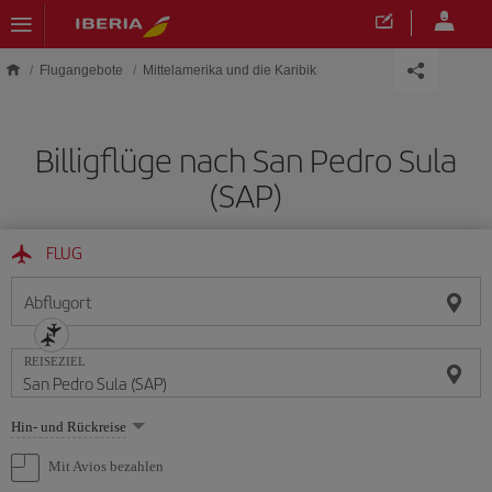
Skip to main content
Flugangebote
Mittelamerika und die Karibik
Billigflüge nach San Pedro Sula
(SAP)
FLUG
Abflugort
REISEZIEL
Wählen
Hin- und Rückreise
Sie
eine
Mit Avios bezahlen
Option