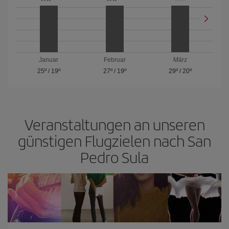
Januar
Februar
März
25º
/
19º
27º
/
19º
29º
/
20º
Veranstaltungen an unseren
günstigen Flugzielen nach San
Pedro Sula