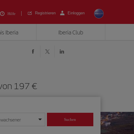
Registrieren
Einloggen
Hilfe
is Iberia
Iberia Club
 von 197 €
rwachsener
Suchen
in
mat Tag/Monat/Jahr ein