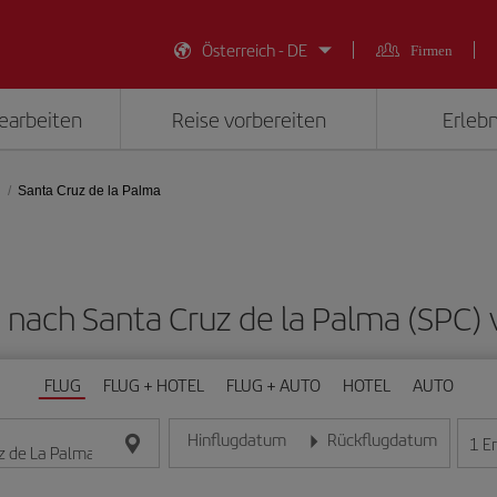
Österreich - DE
Firmen
earbeiten
Reise vorbereiten
Erlebn
Santa Cruz de la Palma
ge nach Santa Cruz de la Palma (SPC)
FLUG
FLUG + HOTEL
FLUG + AUTO
HOTEL
AUTO
Hinflugdatum
Rückflugdatum
1
E
Geben Sie das Datum im Format Tag/Monat/Jahr e
Geben Sie das Datum im For