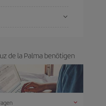
aren Plätze auf dem Flug und danach, ob die
buchen, um
günstige Flüge
zu bekomme.
if bietet Ihnen den günstigsten Flug.
Cruz de la Palma benötigen
Fragen