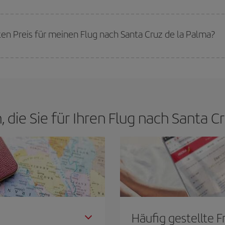
werden die Preise sein. Die Preise richten sich nach der Anzahl der verfügb
erkauft sind. Deshalb ist es von
grundlegender Bedeutung,
frühzeitig zu 
ten Preis für meinen Flug nach Santa Cruz de la Palma?
n den besten Preis je nach ihren Reisewünschen zu garantieren. Der Basic-Tar
, die Sie für Ihren Flug nach Santa 
Häufig gestellte 