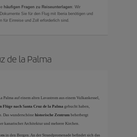
ie
häufigen Fragen zu Reiseunterlagen
: Wir
 Dokumente Sie für den Flug mit Iberia benötigen und
 für Einreise und Zoll erforderlich sind.
uz de la Palma
l La Palma auf einem alten Lavastrom aus einem Vulkankessel,
n Flüge nach Santa Cruz de la Palma
gebucht haben,
en. Das wunderschöne
historische Zentrum
beherbergt
ler kanarischer Architektur und mehrere Kirchen.
ves
in den Bergen. An der Strandpromenade befindet sich das