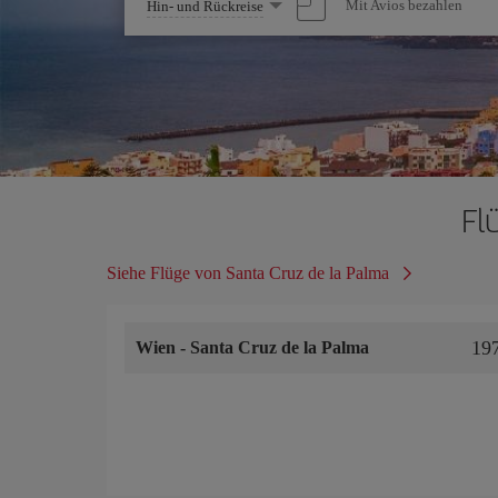
Wählen
Mit Avios bezahlen
Hin- und Rückreise
Sie
eine
Option
Fl
Siehe Flüge von Santa Cruz de la Palma
19
Wien
-
Santa Cruz de la Palma