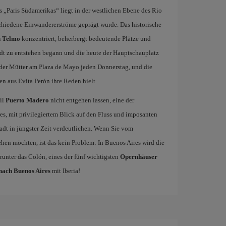
 „Paris Südamerikas“ liegt in der westlichen Ebene des Rio
rschiedene Einwandererströme geprägt wurde. Das historische
 Telmo
konzentriert, beherbergt bedeutende Plätze und
dt zu entstehen begann und die heute der Hauptschauplatz
e der Mütter am Plaza de Mayo jeden Donnerstag, und die
en aus Evita Perón ihre Reden hielt.
il
Puerto Madero
nicht entgehen lassen, eine der
, mit privilegiertem Blick auf den Fluss und imposanten
dt in jüngster Zeit verdeutlichen. Wenn Sie vom
hen möchten, ist das kein Problem: In Buenos Aires wird die
unter das Colón, eines der fünf wichtigsten
Opernhäuser
nach Buenos Aires
mit Iberia!