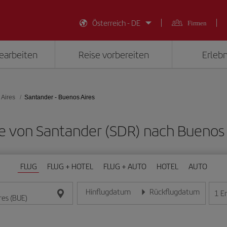
Österreich - DE
Firmen
earbeiten
Reise vorbereiten
Erlebn
Aires
Santander - Buenos Aires
üge von Santander (SDR) nach Buenos 
FLUG
FLUG + HOTEL
FLUG + AUTO
HOTEL
AUTO
Hinflugdatum
Rückflugdatum
1
E
Geben Sie das Datum im Format Tag/Monat/Jahr e
Geben Sie das Datum im For