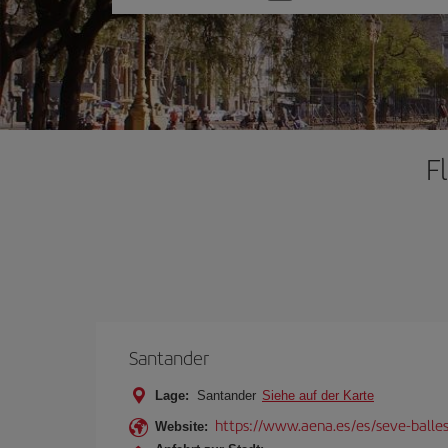
Sie
eine
Option
F
Santander
Lage:
Santander
Siehe auf der Karte
https://www.aena.es/es/seve-balles
Website: