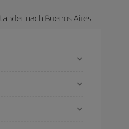
ntander nach Buenos Aires
die Hauptsaison meiden, frühzeitig buchen und
chine für günstige Flüge
. Sagen Sie uns, wo
e Anfrage, sondern auch für nahegelegene
erschiedenen Flugoptionen an, die wir jeden Tag
aber Weihnachten, Ostern und die Schulferien