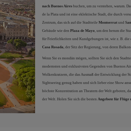
nach Buenos Aires
buchen, um zu verstehen, warum. Das
de la Plata und ist eine eklektische Stadt, die durch ve
Zentrum, das sich auf die Stadtteile
Montserrat
und
San
Gebäude wie den
Plaza de Mayo
, um den herum die Sta
für Feierlichkeiten und Kundgebungen ist, wie z. B. di
Casa Rosada
, der Sitz der Regierung, von deren Balkon
Wenn Sie es mondän mögen, sollten Sie sich den Stadtte
modernsten und exklusivsten Gegenden von Buenos Aires
Wolkenkratzern, die das Ausmaß der Entwicklung der Sta
Sightseeing genug haben und sich lieber eine Show anse
höchste Konzentration an Theatern der Welt geboten, dar
der Welt. Holen Sie sich die besten
Angebote für Flüge 