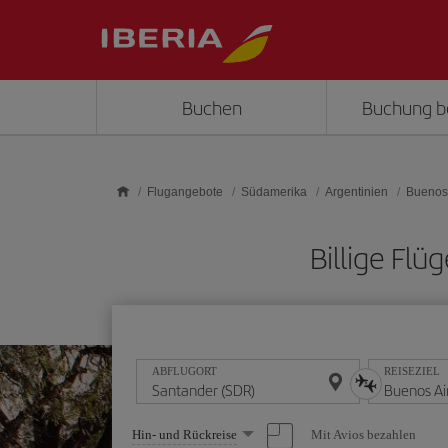
Skip to main content
Buchen
Buchung b
Flugangebote
Südamerika
Argentinien
Buenos 
Billige Fl
ABFLUGORT
REISEZIEL
Wählen
Mit Avios bezahlen
Hin- und Rückreise