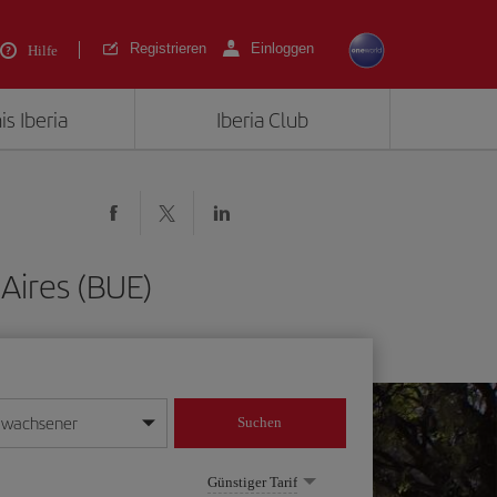
Registrieren
Einloggen
Hilfe
is Iberia
Iberia Club
Aires (BUE)
rwachsener
Suchen
in
mat Tag/Monat/Jahr ein
Günstiger Tarif