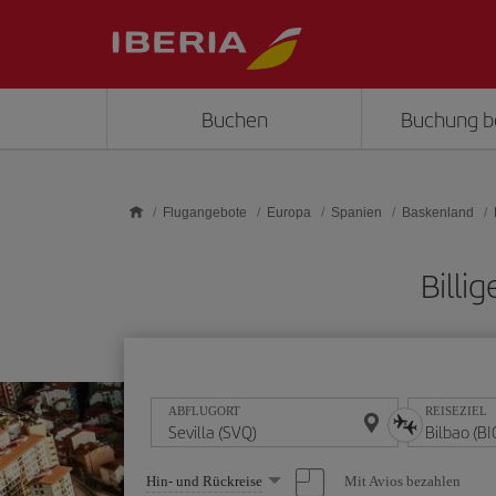
Skip to main content
Buchen
Buchung b
Flugangebote
Europa
Spanien
Baskenland
Billi
ABFLUGORT
REISEZIEL
Wählen
Mit Avios bezahlen
Hin- und Rückreise