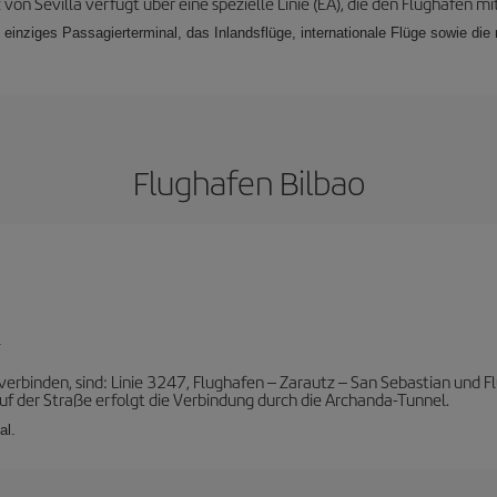
von Sevilla verfügt über eine spezielle Linie (EA), die den Flughafen 
n einziges Passagierterminal, das Inlandsflüge, internationale Flüge sowie di
Flughafen Bilbao
l
 verbinden, sind: Linie 3247, Flughafen – Zarautz – San Sebastian und Fl
uf der Straße erfolgt die Verbindung durch die Archanda-Tunnel.
al.