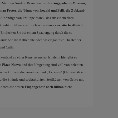
e Stadt im Norden. Besuchen Sie das
Guggenheim-Museum,
man Foster
, die Türme von
Isozaki und Pelli, die Zubizuri-
 Alhóndiga von Philippe Starck, das aus einem alten
t erhält Bilbao erst durch seine
charakteristische Altstadt
,
. Entdecken Sie bei einem Spaziergang durch die so
äude wie die Kathedrale oder das eleganteste Theater der
und Cafés.
kenland zu einer Kunst avanciert ist, denn hier gibt es
ie
Plaza Nueva
und ihre Umgebung sind voll von belebten
bieren können, die zusammen mit „Txikitos“ (kleinen Gläsern
nd die Strände und spektakulären Steilküsten von Getxo mit
ie sich die besten
Flugangebote nach Bilbao
nicht