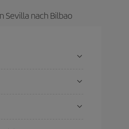
 Sevilla nach Bilbao
aison meiden, frühzeitig buchen und bei den
aber Weihnachten, Ostern und die Schulferien
to günstiger sind die Preise.
chine für günstige Flüge
. Sagen Sie uns, wo
e Anfrage, sondern auch für nahegelegene