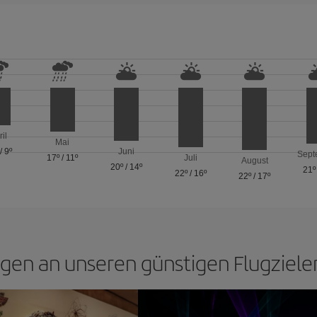
ril
Mai
/
9º
Juni
Sept
17º
/
11º
Juli
August
20º
/
14º
21º
22º
/
16º
22º
/
17º
gen an unseren günstigen Flugziele