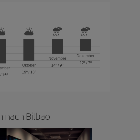
Dezember
November
12º
/
7º
Oktober
14º
/
9º
ember
19º
/
13º
/
15º
n nach Bilbao