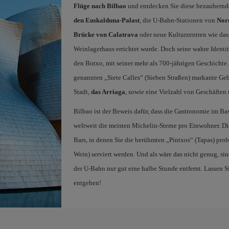
Flüge nach Bilbao
und entdecken Sie diese bezaubernd
den Euskalduna-Palast
, die U-Bahn-Stationen von
Nor
Brücke von Calatrava
oder neue Kulturzentren wie das
Weinlagerhaus errichtet wurde. Doch seine wahre Identitä
den Botxo, mit seiner mehr als 700-jährigen Geschichte
genannten „Siete Calles“ (Sieben Straßen) markante Geb
Stadt,
das Arriaga
, sowie eine Vielzahl von Geschäften 
Bilbao ist der Beweis dafür, dass die Gastronomie im Bas
weltweit die meisten Michelin-Sterne pro Einwohner. D
Bars, in denen Sie die berühmten „Pintxos“ (Tapas) pro
Wein) serviert werden. Und als wäre das nicht genug, si
der U-Bahn nur gut eine halbe Stunde entfernt. Lassen S
entgehen!