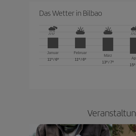
Das Wetter in Bilbao
Januar
Februar
März
Ap
11º
/
6º
11º
/
6º
13º
/
7º
15º
Veranstaltun