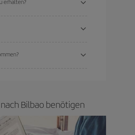
u erhalten?
erschiedenen Flugoptionen an, die wir jeden Tag
aren Plätze auf dem Flug und danach, ob die
buchen, um
günstige Flüge
zu bekommen.
if bietet Ihnen den günstigsten Flug.
ekommen?
d flexibel sein.
Normalerweise sind die Tickets
in wenig offen lassen, können Sie unter
den
la nach Bilbao benötigen