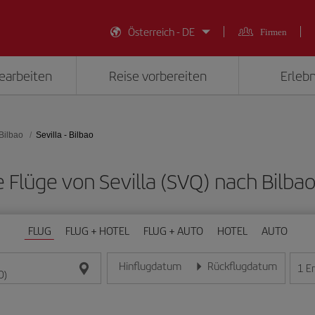
Österreich - DE
Firmen
earbeiten
Reise vorbereiten
Erlebn
Bilbao
Sevilla - Bilbao
ge Flüge von Sevilla (SVQ) nach Bilbao
FLUG
FLUG + HOTEL
FLUG + AUTO
HOTEL
AUTO
Hinflugdatum
Rückflugdatum
1
E
Geben Sie das Datum im Format Tag/Monat/Jahr e
Geben Sie das Datum im For