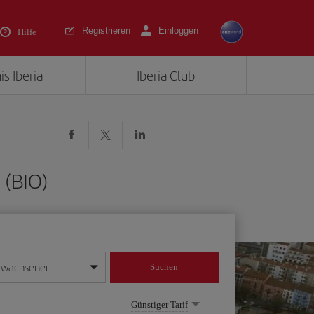
Registrieren
Einloggen
Hilfe
is Iberia
Iberia Club
 (BIO)
rwachsener
Suchen
in
mat Tag/Monat/Jahr ein
Günstiger Tarif