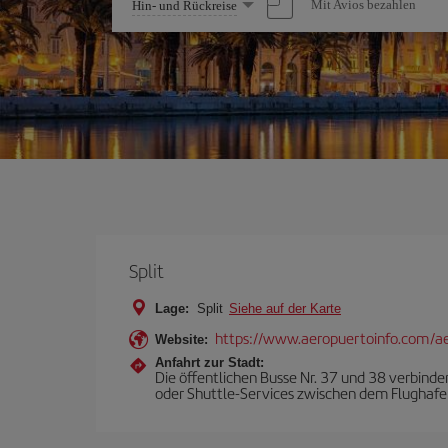
Wählen
Mit Avios bezahlen
Hin- und Rückreise
Sie
eine
Option
Split
Lage:
Split
Siehe auf der Karte
https://www.aeropuertoinfo.com/aer
Website:
Anfahrt zur Stadt:
Die öffentlichen Busse Nr. 37 und 38 verbind
oder Shuttle-Services zwischen dem Flughafen