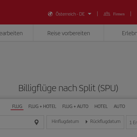
Österreich - DE
Firmen
earbeiten
Reise vorbereiten
Erlebn
Billigflüge nach Split (SPU)
FLUG
FLUG + HOTEL
FLUG + AUTO
HOTEL
AUTO
Hinflugdatum
Rückflugdatum
1
E
Geben Sie das Datum im Format Tag/Monat/Jahr e
Geben Sie das Datum im For