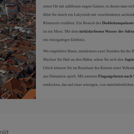
einen Ort mit zahllosen engen Gassen, in denen man sich
führt Sie durch ein Labyrinth mit verschiedenen architek
Römerzeit erzählen. Ein Besuch des
Diokletianspalaste
ist ein Muss: Mit dem
türkisfarbenen Wasser der Adri
ein einzigartiges Erlebnis.
Wir empfehlen Ihnen, mindestens zwei Stunden für die 
Machen Sie Halt an den Häfen, sehen Sie sich den
Jupit
Glück können Sie im Rundsaal des Kaisers einer Volksmu
aus Dalmatien spielt. Mit unseren
Flugangeboten nach S
entdecken, das auf einer winzigen, von mittelalterliche
plit