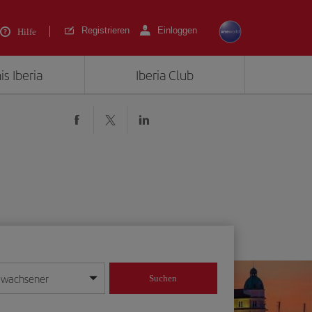
Registrieren
Einloggen
Hilfe
is Iberia
Iberia Club
rwachsener
Suchen
in
mat Tag/Monat/Jahr ein