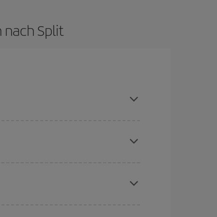
 nach Split
hen und bei den Rückreisedaten und -zeiten
Angebote an und lassen Sie sich inspirieren: Sie
chine für günstige Flüge
. Sagen Sie uns, wo
e Anfrage, sondern auch für nahegelegene
erschiedenen Flugoptionen an, die wir jeden Tag
aber Weihnachten, Ostern und die Schulferien