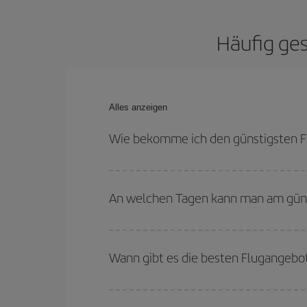
Häufig ges
Alles anzeigen
Wie bekomme ich den günstigsten Fl
Sie können bei Ihrem Flugticket sparen und den 
flexibel sein können. Auch wenn Sie sich noch ni
An welchen Tagen kann man am günst
werden sicher den günstigsten Flug finden.
Um herauszufinden, an welchen Tagen Sie am güns
Sie abfliegen, wohin Sie fliegen wollen und wann 
Wann gibt es die besten Flugangebot
Tage
, sowohl für den Hin- als auch für den Rück
anbieten: Einige
Flugzeiten
können Ihnen sogar no
Die günstigsten Flüge erhalten Sie, wenn Sie
auß