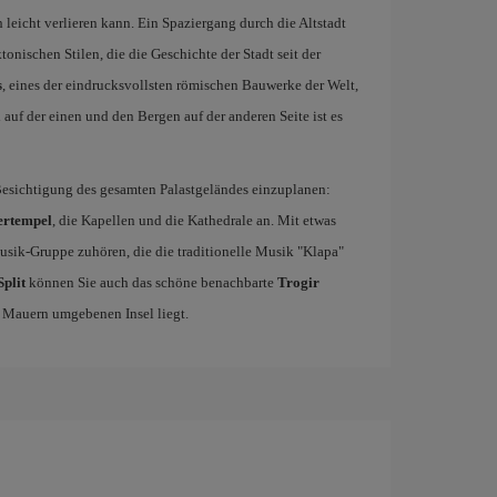
 leicht verlieren kann. Ein Spaziergang durch die Altstadt
tonischen Stilen, die die Geschichte der Stadt seit der
s
, eines der eindrucksvollsten römischen Bauwerke der Welt,
a
auf der einen und den Bergen auf der anderen Seite ist es
Besichtigung des gesamten Palastgeländes einzuplanen:
ertempel
, die Kapellen und die Kathedrale an. Mit etwas
sik-Gruppe zuhören, die die traditionelle Musik "Klapa"
plit
können Sie auch das schöne benachbarte
Trogir
n Mauern umgebenen Insel liegt.