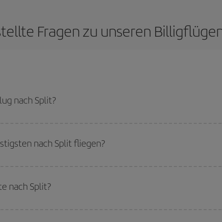
tellte Fragen zu unseren Billigflügen
ug nach Split?
günstigsten Flug bekommen, wenn Sie die Hauptsaison meiden, frühzeitig buc
cht für ein bestimmtes Reiseziel entschieden haben, schauen Sie sich unsere 
igsten nach Split fliegen?
tigsten fliegen können, starten Sie einfach eine Suche auf unserer
Suchmas
Sie reisen möchten. Wir zeigen Ihnen die günstigsten Flüge, nicht nur
für Ihr
e nach Split?
flug, damit Sie das beste Angebot finden können. Schauen Sie sich auch die v
ch mehr Preisvorteile bieten.
erhalb der Hochsaison
reisen. Es hängt zwar auch von Ihrem Reiseziel ab, 