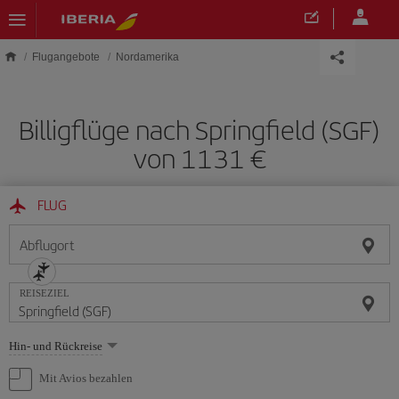
Skip to main content
Flugangebote
Nordamerika
Billigflüge nach Springfield (SGF)
von 1131 €
FLUG
Abflugort
REISEZIEL
Wählen
Hin- und Rückreise
Sie
eine
Mit Avios bezahlen
Option