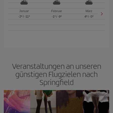
Januar
Februar
März
-2º
/
-11º
-1º
/
-9º
4º
/
-5º
Veranstaltungen an unseren
günstigen Flugzielen nach
Springfield