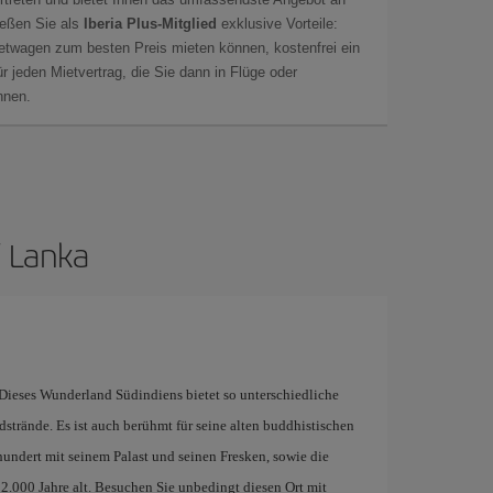
ießen Sie als
Iberia Plus-Mitglied
exklusive Vorteile:
ietwagen zum besten Preis mieten können, kostenfrei ein
r jeden Mietvertrag, die Sie dann in Flüge oder
önnen.
i Lanka
 Dieses Wunderland Südindiens bietet so unterschiedliche
trände. Es ist auch berühmt für seine alten buddhistischen
undert mit seinem Palast und seinen Fresken, sowie die
 2.000 Jahre alt. Besuchen Sie unbedingt diesen Ort mit