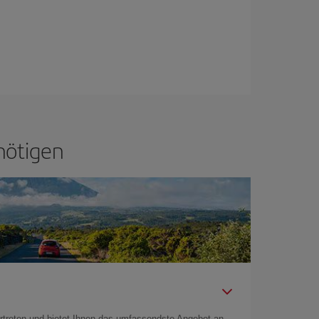
nötigen
rtreten und bietet Ihnen das umfassendste Angebot an