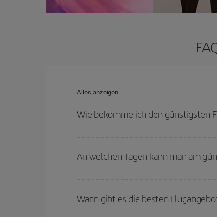
FAQ
Alles anzeigen
Wie bekomme ich den günstigsten Fl
Sie können bei Ihrem Flugticket sparen und den 
flexibel sein können. Auch wenn Sie sich noch ni
An welchen Tagen kann man am günst
werden sicher den günstigsten Flug finden.
Um herauszufinden, an welchen Tagen Sie am güns
Sie abfliegen, wohin Sie fliegen wollen und wann 
Wann gibt es die besten Flugangebot
Tage
, sowohl für den Hin- als auch für den Rück
anbieten: Einige
Flugzeiten
können Ihnen sogar no