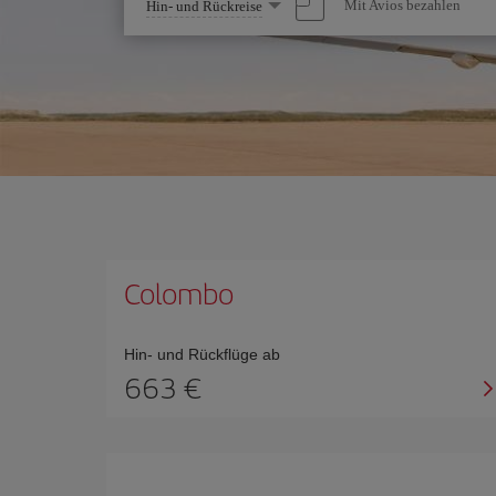
Wählen
Mit Avios bezahlen
Hin- und Rückreise
Sie
eine
Option
Colombo
Hin- und Rückflüge ab
663 €