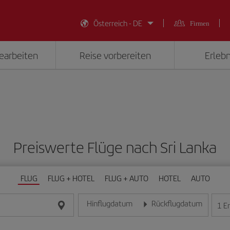
Österreich - DE
Firmen
earbeiten
Reise vorbereiten
Erlebn
Preiswerte Flüge nach Sri Lanka
FLUG
FLUG + HOTEL
FLUG + AUTO
HOTEL
AUTO
Hinflugdatum
Rückflugdatum
1
E
Geben Sie das Datum im Format Tag/Monat/Jahr e
Geben Sie das Datum im For