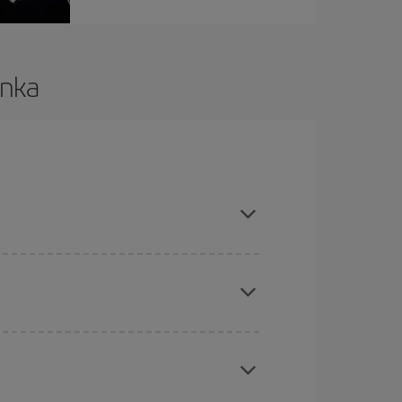
anka
hen und bei den Rückreisedaten und -zeiten
Angebote an und lassen Sie sich inspirieren: Sie
chine für günstige Flüge
. Sagen Sie uns, wo
e Anfrage, sondern auch für nahegelegene
erschiedenen Flugoptionen an, die wir jeden Tag