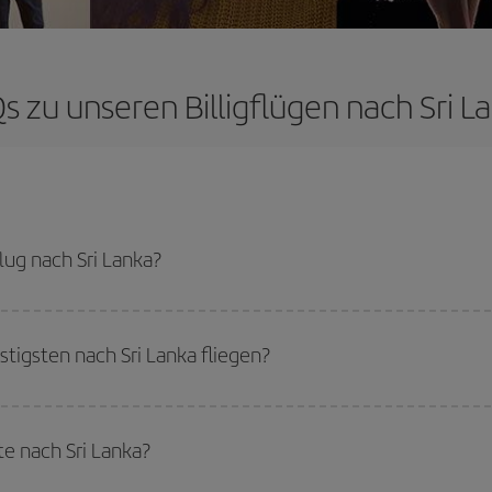
s zu unseren Billigflügen nach Sri L
ug nach Sri Lanka?
günstigsten Flug bekommen, wenn Sie die Hauptsaison meiden, frühzeitig buc
cht für ein bestimmtes Reiseziel entschieden haben, schauen Sie sich unsere 
igsten nach Sri Lanka fliegen?
tigsten fliegen können, starten Sie einfach eine Suche auf unserer
Suchmas
Sie reisen möchten. Wir zeigen Ihnen die günstigsten Flüge, nicht nur
für Ihr
e nach Sri Lanka?
flug, damit Sie das beste Angebot finden können. Schauen Sie sich auch die v
ch mehr Preisvorteile bieten.