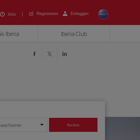
Registrieren
Einloggen
Hilfe
is Iberia
Iberia Club
rwachsener
Suchen
in
mat Tag/Monat/Jahr ein