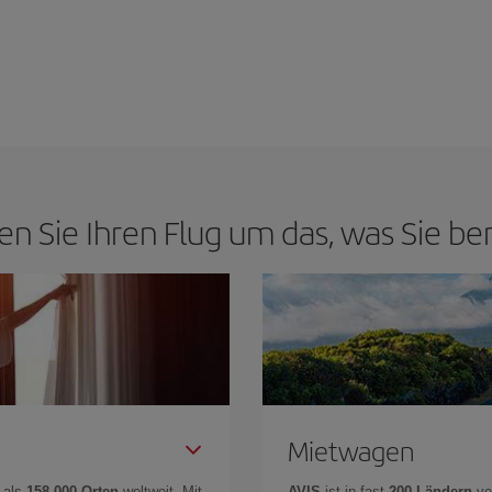
en Sie Ihren Flug um das, was Sie be
Mietwagen
 als
158.000 Orten
weltweit. Mit
AVIS
ist in fast
200 Ländern
ve