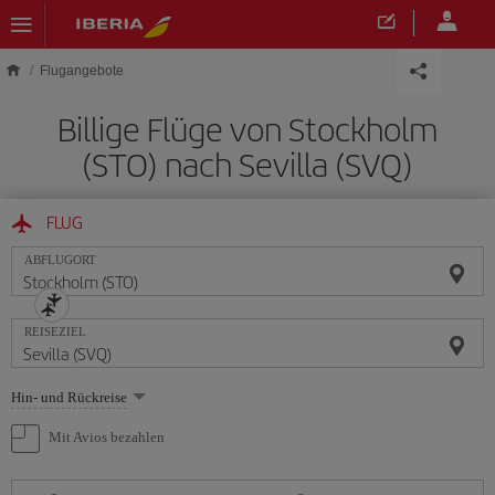
Skip to main content
Flugangebote
Billige Flüge von Stockholm
(STO) nach Sevilla (SVQ)
FLUG
ABFLUGORT
REISEZIEL
Wählen
Hin- und Rückreise
Sie
eine
Mit Avios bezahlen
Option