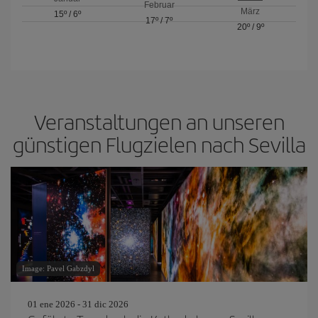
Februar
März
15º
/
6º
17º
/
7º
20º
/
9º
Veranstaltungen an unseren
günstigen Flugzielen nach Sevilla
Image: Pavel Gabzdyl
01 ene 2026 - 31 dic 2026