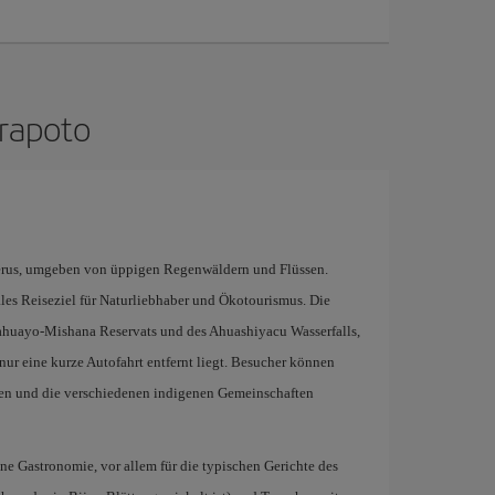
arapoto
Perus, umgeben von üppigen Regenwäldern und Flüssen.
eales Reiseziel für Naturliebhaber und Ökotourismus. Die
pahuayo-Mishana Reservats und des Ahuashiyacu Wasserfalls,
ur eine kurze Autofahrt entfernt liegt. Besucher können
en und die verschiedenen indigenen Gemeinschaften
ne Gastronomie, vor allem für die typischen Gerichte des