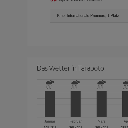
Kino, Internationale Premiere, 1 Platz
Das Wetter in Tarapoto
Januar
Februar
März
Ap
29º
/
21º
29º
/
21º
29º
/
21º
28º