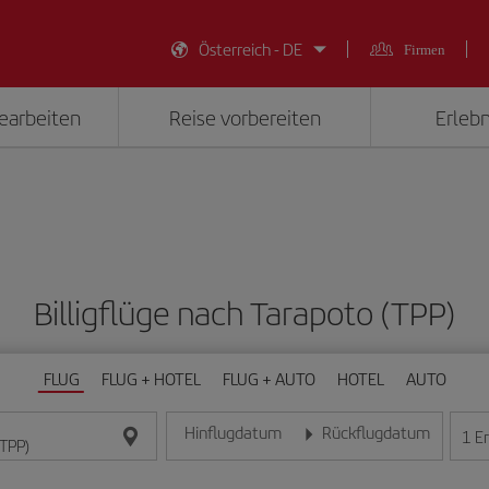
Österreich - DE
Firmen
earbeiten
Reise vorbereiten
Erlebn
Billigflüge nach Tarapoto (TPP)
FLUG
FLUG + HOTEL
FLUG + AUTO
HOTEL
AUTO
Hinflugdatum
Rückflugdatum
1
E
Geben Sie das Datum im Format Tag/Monat/Jahr e
Geben Sie das Datum im For