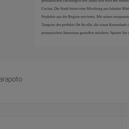
peruanischen Dschungels wie Juane (ein Reis mit Hühnch
Cecina. Die Stadt bietet eine Mischung aus lokalen Mär
Produkte aus der Region servieren. Mit seiner entspa
Tarapoto der perfekte Ort für alle, die einen Kurzurlaub
peruanischen Amazonas genießen möchten. Spüren Sie die
Tarapoto