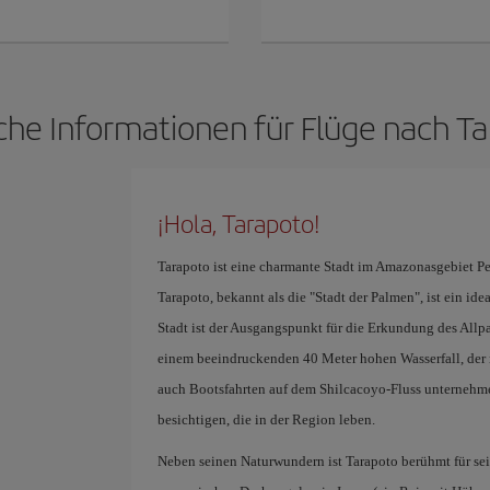
che Informationen für Flüge nach T
¡Hola, Tarapoto!
Tarapoto ist eine charmante Stadt im Amazonasgebiet 
Tarapoto, bekannt als die "Stadt der Palmen", ist ein id
Stadt ist der Ausgangspunkt für die Erkundung des All
einem beeindruckenden 40 Meter hohen Wasserfall, der n
auch Bootsfahrten auf dem Shilcacoyo-Fluss unternehm
besichtigen, die in der Region leben.
Neben seinen Naturwundern ist Tarapoto berühmt für sei