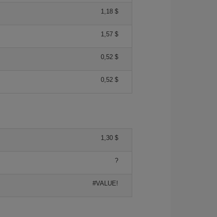
1,18 $
1,57 $
0,52 $
0,52 $
1,30 $
?
#VALUE!