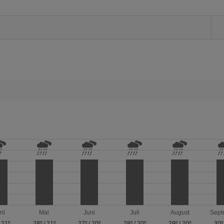
ril
Mai
Juni
Juli
August
Sept
/
21º
28º
/
21º
27º
/
20º
28º
/
20º
29º
/
20º
30º