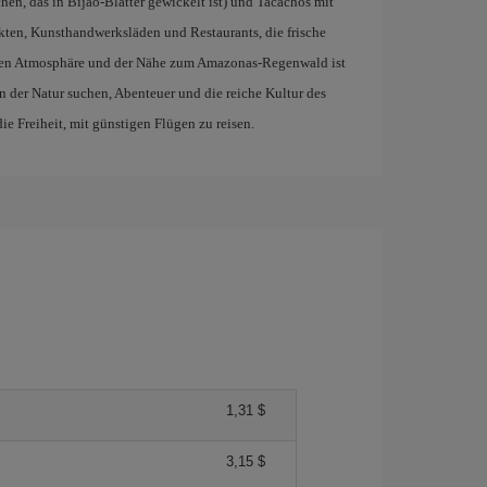
en, das in Bijao-Blätter gewickelt ist) und Tacachos mit
kten, Kunsthandwerksläden und Restaurants, die frische
nnten Atmosphäre und der Nähe zum Amazonas-Regenwald ist
 in der Natur suchen, Abenteuer und die reiche Kultur des
 Freiheit, mit günstigen Flügen zu reisen.
1,31 $
3,15 $