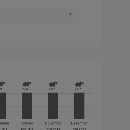
?
ember
Oktober
November
Dezember
/
21º
30º
/
21º
29º
/
21º
29º
/
21º