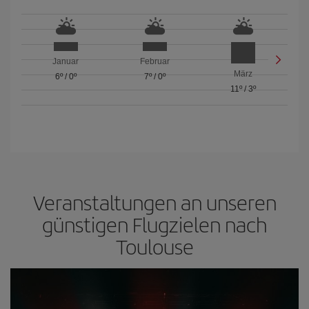
Januar
Februar
März
6º
/
0º
7º
/
0º
11º
/
3º
Veranstaltungen an unseren
günstigen Flugzielen nach
Toulouse