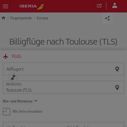
Skip to main content
Flugangebote
Europa
Billigflüge nach Toulouse (TLS)
FLUG
Abflugort
REISEZIEL
Wählen
Hin- und Rückreise
Sie
eine
Mit Avios bezahlen
Option