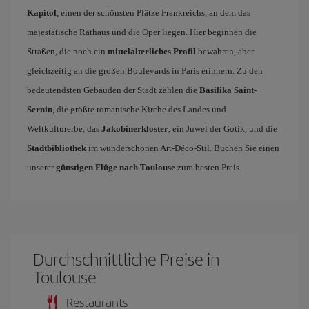
Kapitol
, einen der schönsten Plätze Frankreichs, an dem das
majestätische Rathaus und die Oper liegen. Hier beginnen die
Straßen, die noch ein
mittelalterliches Profil
bewahren, aber
gleichzeitig an die großen Boulevards in Paris erinnern. Zu den
bedeutendsten Gebäuden der Stadt zählen die
Basilika Saint-
Sernin
, die größte romanische Kirche des Landes und
Weltkulturerbe, das
Jakobinerkloster
, ein Juwel der Gotik, und die
Stadtbibliothek
im wunderschönen Art-Déco-Stil. Buchen Sie einen
unserer
günstigen Flüge nach Toulouse
zum besten Preis.
Durchschnittliche Preise in
Toulouse
Restaurants