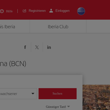
Registrieren
Einloggen
Hilfe
is Iberia
Iberia Club
ona (BCN)
rwachsener
Suchen
in
mat Tag/Monat/Jahr ein
Günstiger Tarif