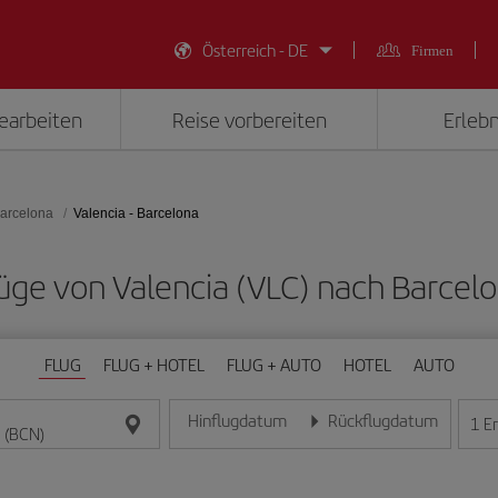
Österreich - DE
Firmen
earbeiten
Reise vorbereiten
Erlebn
arcelona
Valencia - Barcelona
Flüge von Valencia (VLC) nach Barcel
FLUG
FLUG + HOTEL
FLUG + AUTO
HOTEL
AUTO
Hinflugdatum
Rückflugdatum
1
E
Geben Sie das Datum im Format Tag/Monat/Jahr e
Geben Sie das Datum im For