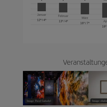
Januar
Februar
März
12º
/
4º
13º
/
4º
Ap
16º
/
7º
18º
Veranstaltunge
Image: Pavel Gabzdyl
Image: eliah