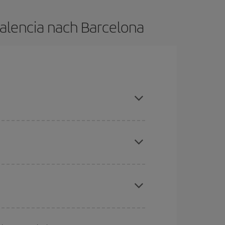
Valencia nach Barcelona
auptsaison meiden, frühzeitig buchen und bei
aber Weihnachten, Ostern und die Schulferien
to günstiger sind die Preise.
chine für günstige Flüge
. Sagen Sie uns, wo
e Anfrage, sondern auch für nahegelegene