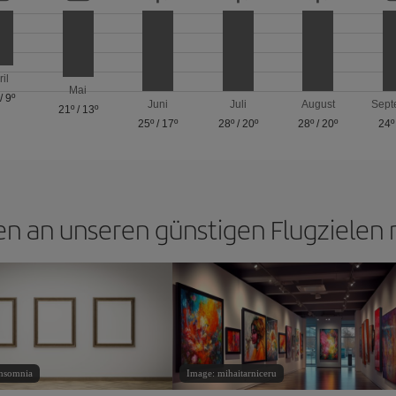
ril
Mai
/
9º
Juni
Juli
August
Sept
21º
/
13º
25º
/
17º
28º
/
20º
28º
/
20º
24º
n an unseren günstigen Flugzielen
insomnia
Image: mihaitarniceru