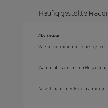
Häufig gestellte Frage
Alles anzeigen
Wie bekomme ich den günstigsten Fl
Sie können bei Ihrem Flugticket von Valencia na
den Rückreisedaten und -zeiten flexibel sein könn
Wann gibt es die besten Flugangebo
Die günstigsten Flüge erhalten Sie, wenn Sie
auß
sind im Allgemeinen Hochsaison. Und, besonders
An welchen Tagen kann man am günst
Um herauszufinden, an welchen Tagen Sie am güns
Sie abfliegen, wohin Sie fliegen wollen und wann 