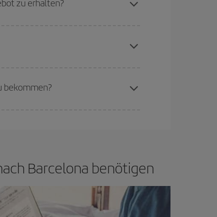
ebot zu erhalten?
erschiedenen Flugoptionen an, die wir jeden Tag
aren Plätze auf dem Flug und danach, ob die
buchen, um
günstige Flüge
zu bekommen.
if bietet Ihnen den günstigsten Flug.
 zu bekommen?
d flexibel sein.
Normalerweise sind die Tickets
in wenig offen lassen, können Sie unter
den
a nach Barcelona benötigen