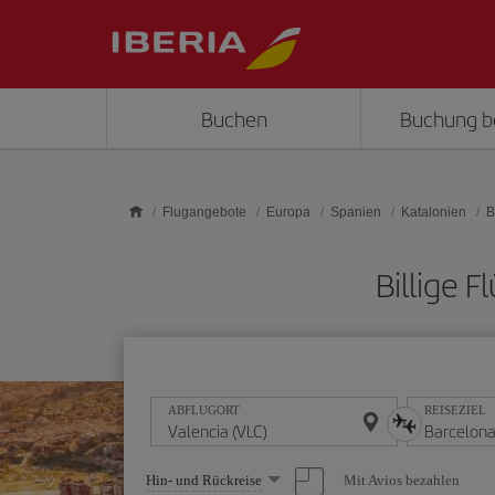
Skip to main content
Buchen
Buchung b
Flugangebote
Europa
Spanien
Katalonien
B
Billige 
ABFLUGORT
REISEZIEL
Wählen
Mit Avios bezahlen
Hin- und Rückreise