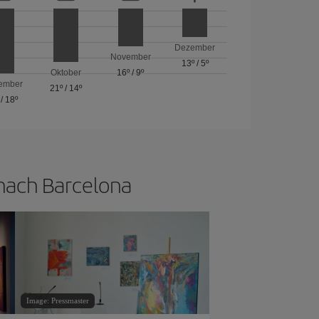
Dezember
November
13º
/
5º
Oktober
16º
/
9º
ember
21º
/
14º
/
18º
 nach Barcelona
Image: Pressmaster