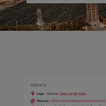
Sie
eine
Option
Valencia
Lage:
Valencia
Siehe auf der Karte
https://www.aena.es/es/valencia.h
Website: