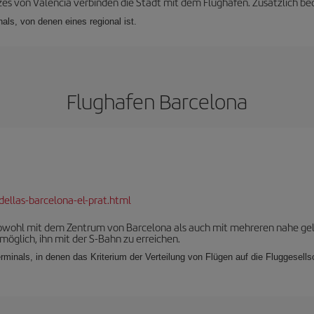
es von Valencia verbinden die Stadt mit dem Flughafen. Zusätzlich bedi
als, von denen eines regional ist.
Flughafen Barcelona
dellas-barcelona-el-prat.html
 sowohl mit dem Zentrum von Barcelona als auch mit mehreren nahe ge
möglich, ihn mit der S-Bahn zu erreichen.
rminals, in denen das Kriterium der Verteilung von Flügen auf die Fluggesell