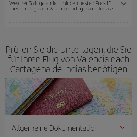
Preise sein. Die Preise richten sich nach der Anzahl der
Welcher Tarif garantiert mir den besten Preis für
meinen Flug nach Valencia-Cartagena de Indias?
verfügbaren Plätze auf dem Flug und danach, ob die günstigsten
(Economy-)Tarife verfügbar oder ausverkauft sind. Deshalb ist es
von
grundlegender Bedeutung,
frühzeitig zu buchen, um
Bei Iberia haben wir verschiedene Tarife, um Ihnen den besten
günstige Flüge
zu bekommen.
Preis je nach ihren Reisewünschen zu garantieren. Der Basic-Tarif
bietet Ihnen den günstigsten Flug.
Prüfen Sie die Unterlagen, die Sie
für Ihren Flug von Valencia nach
Cartagena de Indias benötigen
Allgemeine Dokumentation