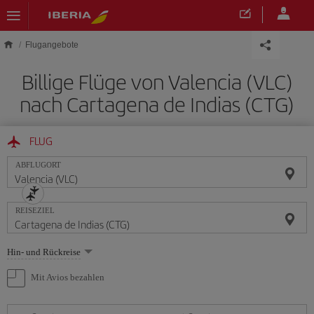
Skip to main content
Flugangebote
Billige Flüge von Valencia (VLC)
nach Cartagena de Indias (CTG)
FLUG
ABFLUGORT
REISEZIEL
Wählen
Hin- und Rückreise
Sie
eine
Mit Avios bezahlen
Option