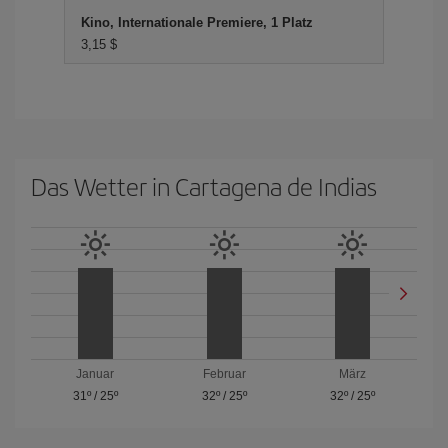
Kino, Internationale Premiere, 1 Platz
3,15 $
Das Wetter in Cartagena de Indias
Januar
Februar
März
31º
/
25º
32º
/
25º
32º
/
25º