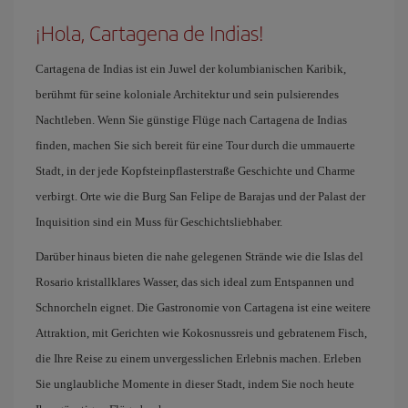
¡Hola, Cartagena de Indias!
Cartagena de Indias ist ein Juwel der kolumbianischen Karibik,
berühmt für seine koloniale Architektur und sein pulsierendes
Nachtleben. Wenn Sie günstige Flüge nach Cartagena de Indias
finden, machen Sie sich bereit für eine Tour durch die ummauerte
Stadt, in der jede Kopfsteinpflasterstraße Geschichte und Charme
verbirgt. Orte wie die Burg San Felipe de Barajas und der Palast der
Inquisition sind ein Muss für Geschichtsliebhaber.
Darüber hinaus bieten die nahe gelegenen Strände wie die Islas del
Rosario kristallklares Wasser, das sich ideal zum Entspannen und
Schnorcheln eignet. Die Gastronomie von Cartagena ist eine weitere
Attraktion, mit Gerichten wie Kokosnussreis und gebratenem Fisch,
die Ihre Reise zu einem unvergesslichen Erlebnis machen. Erleben
Sie unglaubliche Momente in dieser Stadt, indem Sie noch heute