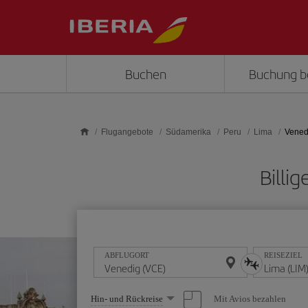
Skip to main content
Buchen
Buchung b
Flugangebote
Südamerika
Peru
Lima
Vened
Billi
ABFLUGORT
REISEZIEL
Wählen
Mit Avios bezahlen
Hin- und Rückreise