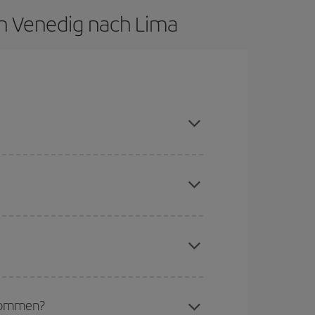
on Venedig nach Lima
aison meiden, frühzeitig buchen und bei den
chine für günstige Flüge
. Sagen Sie uns, wo
e Anfrage, sondern auch für nahegelegene
erschiedenen Flugoptionen an, die wir jeden Tag
aber Weihnachten, Ostern und die Schulferien
to günstiger sind die Preise.
ekommen?