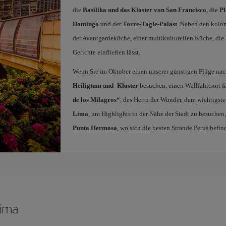
die
Basilika und das Kloster von San Francisco
, die
P
Domingo
und der
Torre-Tagle-Palast
. Neben den kolon
der Avantgardeküche, einer multikulturellen Küche, die Z
Gerichte einfließen lässt.
Wenn Sie im Oktober einen unserer günstigen Flüge nach
Heiligtum und -Kloster
besuchen, einen Wallfahrtsort 
de los Milagros“
, des Herrn der Wunder, dem wichtigst
Lima
, um Highlights in der Nähe der Stadt zu besuche
Punta Hermosa
, wo sich die besten Strände Perus befin
Lima