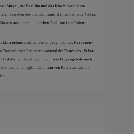
laza Mayor
, die
Basilika und das Kloster von Santo
ialen Fassaden des Stadtzentrums ist Lima das neue Mekka
utaten aus der einheimischen Tradition in raffinierte
 Lima nehmen, sollten Sie auf jeden Fall das
Nazarener-
für Tausende von Peruanern während des
Festes des „Señor
en Fest des Landes. Nutzen Sie unsere
Flugangebote nach
n, wie das archäologische Zentrum von
Pachacamac
oder
den.