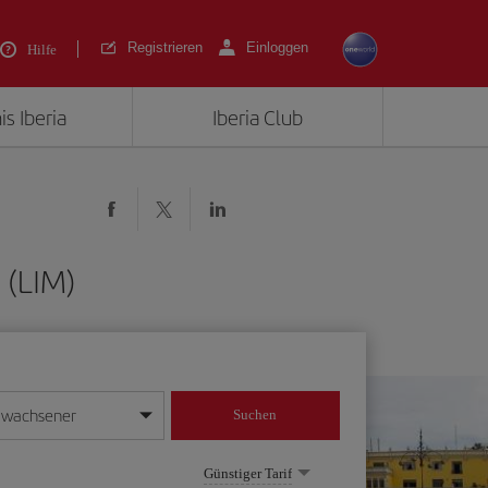
Registrieren
Einloggen
Hilfe
is Iberia
Iberia Club
 (LIM)
rwachsener
Suchen
in
mat Tag/Monat/Jahr ein
Günstiger Tarif