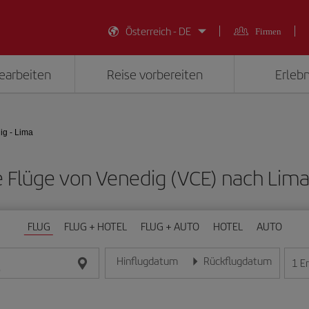
Österreich - DE
Firmen
earbeiten
Reise vorbereiten
Erlebn
ig - Lima
ge Flüge von Venedig (VCE) nach Lima
FLUG
FLUG + HOTEL
FLUG + AUTO
HOTEL
AUTO
Hinflugdatum
Rückflugdatum
1
E
Geben Sie das Datum im Format Tag/Monat/Jahr e
Geben Sie das Datum im For