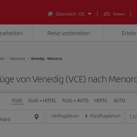
Österreich - DE
Firmen
earbeiten
Reise vorbereiten
Erlebn
eln
Menorca
Venedig - Menorca
 Flüge von Venedig (VCE) nach Menor
FLUG
FLUG + HOTEL
FLUG + AUTO
HOTEL
AUTO
Hinflugdatum
Rückflugdatum
1
E
Geben Sie das Datum im Format Tag/Monat/Jahr e
Geben Sie das Datum im For