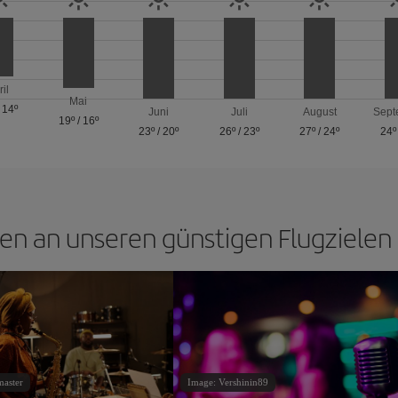
ril
Mai
/
14º
Juni
Juli
August
Sept
19º
/
16º
23º
/
20º
26º
/
23º
27º
/
24º
24º
en an unseren günstigen Flugziele
master
Image: Vershinin89