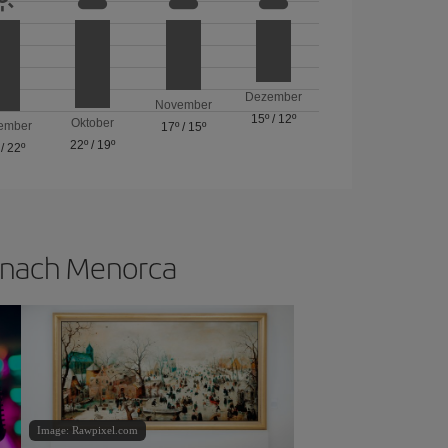
Dezember
November
15º
/
12º
Oktober
ember
17º
/
15º
22º
/
19º
/
22º
n nach Menorca
Image: Rawpixel.com