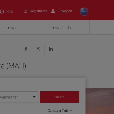
Registrieren
Einloggen
Hilfe
is Iberia
Iberia Club
ca (MAH)
rwachsener
Suchen
in
mat Tag/Monat/Jahr ein
Günstiger Tarif