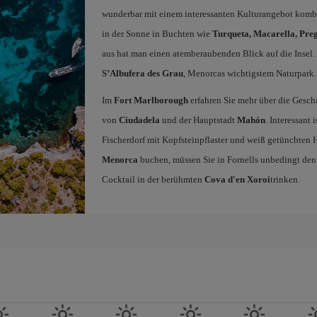
wunderbar mit einem interessanten Kulturangebot kombin
in der Sonne in Buchten wie
Turqueta, Macarella, Preg
aus hat man einen atemberaubenden Blick auf die Insel.
S’Albufera des Grau
, Menorcas wichtigstem Naturpark.
Im
Fort Marlborough
erfahren Sie mehr über die Geschi
von
Ciudadela
und der Hauptstadt
Mahón
. Interessant
Fischerdorf mit Kopfsteinpflaster und weiß getünchten 
Menorca
buchen, müssen Sie in Fornells unbedingt den
Cocktail in der berühmten
Cova d'en Xoroi
trinken.