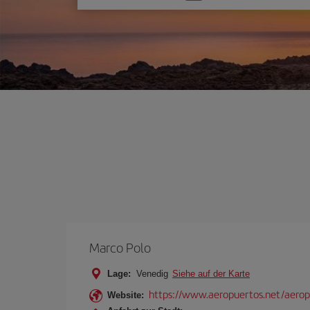
Sie
eine
Option
Marco Polo
Lage:
Venedig
Siehe auf der Karte
https://www.aeropuertos.net/aerop
Website: