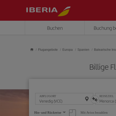
Skip to main content
Buchen
Buchung b
Flugangebote
Europa
Spanien
Balearische Ins
Billige
ABFLUGORT
REISEZIEL
Wählen
Mit Avios bezahlen
Hin- und Rückreise