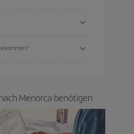
aren Plätze auf dem Flug und danach, ob die
buchen, um
günstige Flüge
zu bekommen.
if bietet Ihnen den günstigsten Flug.
zu bekommen?
d flexibel sein.
Normalerweise sind die Tickets
in wenig offen lassen, können Sie unter
den
ig nach Menorca benötigen