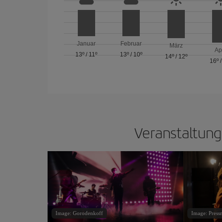
Januar
Februar
März
Ap
13º
/
11º
13º
/
10º
14º
/
12º
16º
Veranstaltung
Image: Gorodenkoff
Image: Press