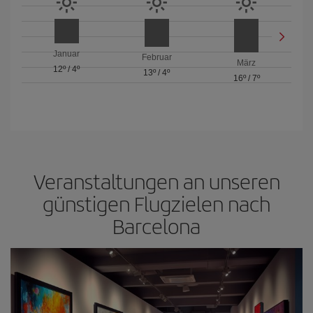
Januar
Februar
März
12º
/
4º
13º
/
4º
16º
/
7º
Veranstaltungen an unseren
günstigen Flugzielen nach
Barcelona