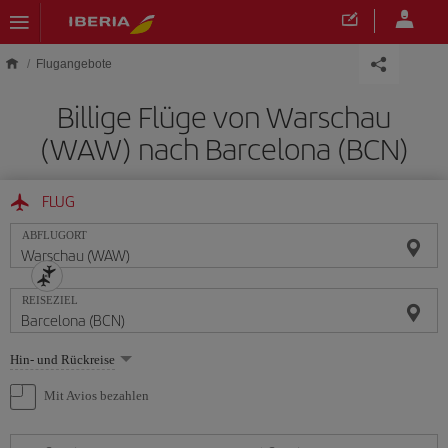
Skip to main content
Flugangebote
Billige Flüge von Warschau
(WAW) nach Barcelona (BCN)
FLUG
ABFLUGORT
REISEZIEL
Wählen
Hin- und Rückreise
Sie
eine
Mit Avios bezahlen
Option