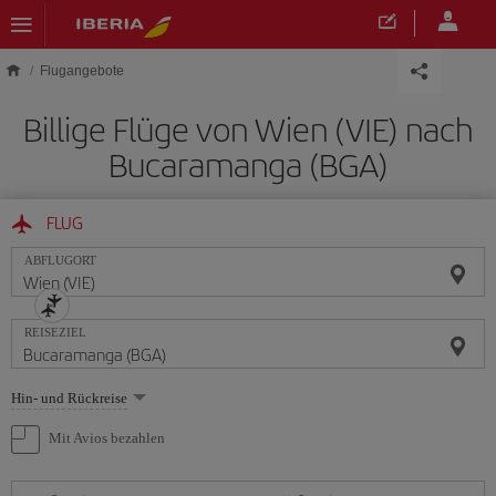
Skip to main content
Flugangebote
Billige Flüge von Wien (VIE) nach
Bucaramanga (BGA)
FLUG
ABFLUGORT
REISEZIEL
Wählen
Hin- und Rückreise
Sie
eine
Mit Avios bezahlen
Option