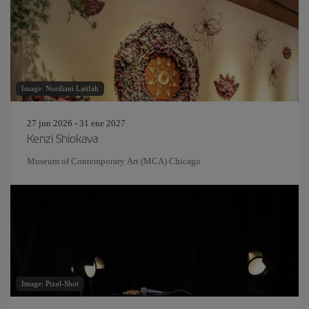
Image: Nurdiani Latifah
27 jun 2026 - 31 ene 2027
Kenzi Shiokava
Museum of Contemporary Art (MCA) Chicago
Image: Pixel-Shot