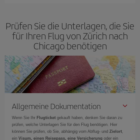
Bei Iberia haben wir verschiedene Tarife, um Ihnen den besten
günstige Flüge
zu bekommen.
Preis je nach ihren Reisewünschen zu garantieren. Der Basic-Tarif
bietet Ihnen den günstigsten Flug.
Prüfen Sie die Unterlagen, die Sie
für Ihren Flug von Zürich nach
Chicago benötigen
Allgemeine Dokumentation
Wenn Sie Ihr
Flugticket
gekauft haben, denken Sie daran zu
prüfen, welche Unterlagen Sie für den Flug benötigen. Hier
können Sie prüfen, ob Sie, abhängig vom Abflug- und
Zielort
,
ein
Visum, einen Reisepass, eine Versicherung
oder ein