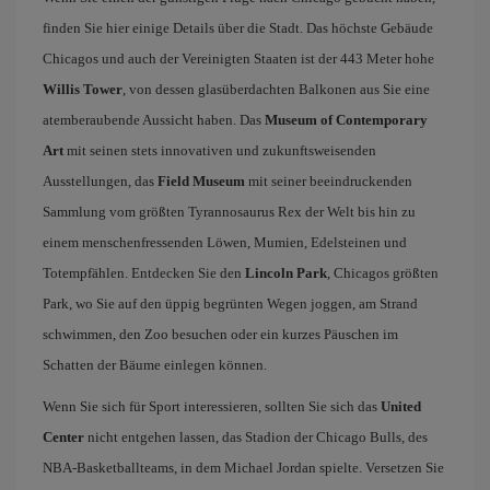
finden Sie hier einige Details über die Stadt. Das höchste Gebäude
Chicagos und auch der Vereinigten Staaten ist der 443 Meter hohe
Willis Tower
, von dessen glasüberdachten Balkonen aus Sie eine
atemberaubende Aussicht haben. Das
Museum of Contemporary
Art
mit seinen stets innovativen und zukunftsweisenden
Ausstellungen, das
Field Museum
mit seiner beeindruckenden
Sammlung vom größten Tyrannosaurus Rex der Welt bis hin zu
einem menschenfressenden Löwen, Mumien, Edelsteinen und
Totempfählen. Entdecken Sie den
Lincoln Park
, Chicagos größten
Park, wo Sie auf den üppig begrünten Wegen joggen, am Strand
schwimmen, den Zoo besuchen oder ein kurzes Päuschen im
Schatten der Bäume einlegen können.
Wenn Sie sich für Sport interessieren, sollten Sie sich das
United
Center
nicht entgehen lassen, das Stadion der Chicago Bulls, des
NBA-Basketballteams, in dem Michael Jordan spielte. Versetzen Sie