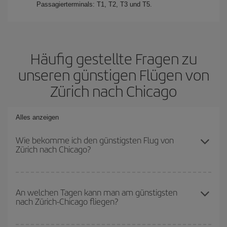
Passagierterminals: T1, T2, T3 und T5.
Häufig gestellte Fragen zu
unseren günstigen Flügen von
Zürich nach Chicago
Alles anzeigen
Wie bekomme ich den günstigsten Flug von
Zürich nach Chicago?
Sie können bei Ihrem Flugticket von Zürich nach Chicago-dest
sparen und den günstigsten Flug bekommen, wenn Sie die
An welchen Tagen kann man am günstigsten
nach Zürich-Chicago fliegen?
Hauptsaison meiden, frühzeitig buchen und bei den
Rückreisedaten und -zeiten flexibel sein können.