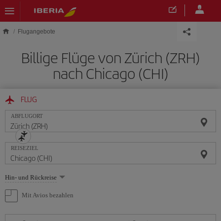
Skip to main content
Flugangebote
Billige Flüge von Zürich (ZRH)
nach Chicago (CHI)
FLUG
ABFLUGORT
REISEZIEL
Wählen
Hin- und Rückreise
Sie
eine
Mit Avios bezahlen
Option