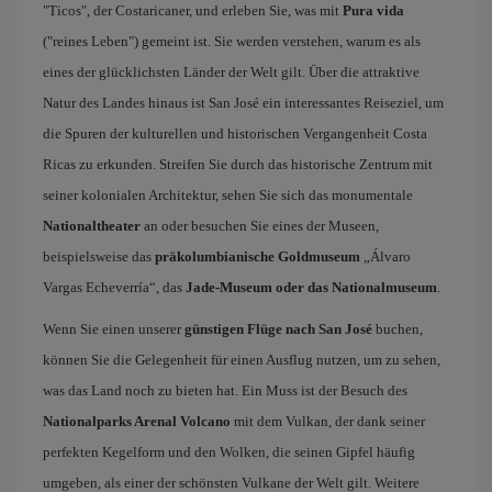
"Ticos", der Costaricaner, und erleben Sie, was mit
Pura vida
("reines Leben") gemeint ist. Sie werden verstehen, warum es als
eines der glücklichsten Länder der Welt gilt. Über die attraktive
Natur des Landes hinaus ist San José ein interessantes Reiseziel, um
die Spuren der kulturellen und historischen Vergangenheit Costa
Ricas zu erkunden. Streifen Sie durch das historische Zentrum mit
seiner kolonialen Architektur, sehen Sie sich das monumentale
Nationaltheater
an oder besuchen Sie eines der Museen,
beispielsweise das
präkolumbianische Goldmuseum
„Álvaro
Vargas Echeverría“, das
Jade-Museum oder das Nationalmuseum
.
Wenn Sie einen unserer
günstigen Flüge nach San José
buchen,
können Sie die Gelegenheit für einen Ausflug nutzen, um zu sehen,
was das Land noch zu bieten hat. Ein Muss ist der Besuch des
Nationalparks Arenal Volcano
mit dem Vulkan, der dank seiner
perfekten Kegelform und den Wolken, die seinen Gipfel häufig
umgeben, als einer der schönsten Vulkane der Welt gilt. Weitere