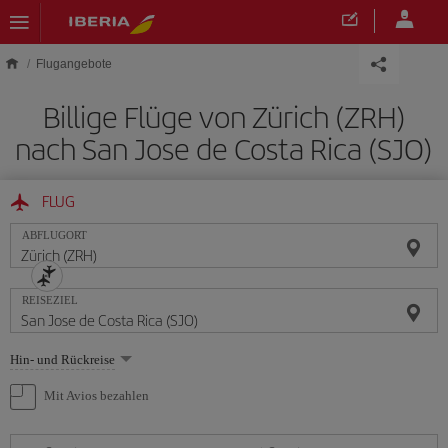
Skip to main content
Flugangebote
Billige Flüge von Zürich (ZRH)
nach San Jose de Costa Rica (SJO)
FLUG
ABFLUGORT
REISEZIEL
Wählen
Hin- und Rückreise
Sie
eine
Mit Avios bezahlen
Option