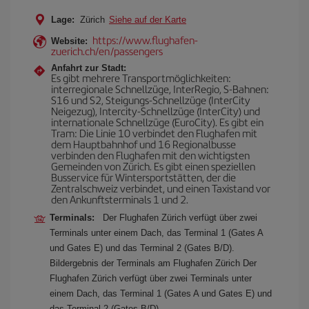
Lage:
Zürich
Siehe auf der Karte
https://www.flughafen-
Website:
zuerich.ch/en/passengers
Anfahrt zur Stadt:
Es gibt mehrere Transportmöglichkeiten:
interregionale Schnellzüge, InterRegio, S-Bahnen:
S16 und S2, Steigungs-Schnellzüge (InterCity
Neigezug), Intercity-Schnellzüge (InterCity) und
internationale Schnellzüge (EuroCity). Es gibt ein
Tram: Die Linie 10 verbindet den Flughafen mit
dem Hauptbahnhof und 16 Regionalbusse
verbinden den Flughafen mit den wichtigsten
Gemeinden von Zürich. Es gibt einen speziellen
Busservice für Wintersportstätten, der die
Zentralschweiz verbindet, und einen Taxistand vor
den Ankunftsterminals 1 und 2.
Terminals:
Der Flughafen Zürich verfügt über zwei
Terminals unter einem Dach, das Terminal 1 (Gates A
und Gates E) und das Terminal 2 (Gates B/D).
Bildergebnis der Terminals am Flughafen Zürich Der
Flughafen Zürich verfügt über zwei Terminals unter
einem Dach, das Terminal 1 (Gates A und Gates E) und
das Terminal 2 (Gates B/D).