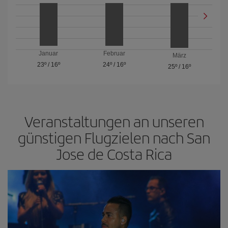
Januar
Februar
März
23º
/
16º
24º
/
16º
25º
/
16º
Veranstaltungen an unseren
günstigen Flugzielen nach San
Jose de Costa Rica