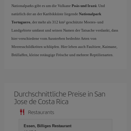
Nationalparks gibt es um die Vulkane
Poás und Irazú
. Und
natürlich der an der Karibikküste liegende
Nationalpark
Tortuguero
, der mehr als 312 km² geschützte Meeres- und
Landgebiete umfasst und seinen Namen der Tatsache verdankt, dass
hier verschiedene vom Aussterben bedrohte Arten von
Meeresschildkröten schlüpfen. Hier leben auch Faultiere, Kaimane,
Brüllaffen, kleine rotäugige Frösche und mehrere Reptilienarten.
Durchschnittliche Preise in San
Jose de Costa Rica
Restaurants
Essen, Billiges Restaurant