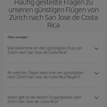
Häufig gestellte Fragen zu
unseren günstigen Flügen von
Zürich nach San Jose de Costa
Rica
Alles anzeigen
Wie bekomme ich den günstigsten Flug von
Zürich nach San Jose de Costa Rica?
Sie können bei Ihrem Flugticket von Zürich nach San Jose de
Costa Rica-dest sparen und den günstigsten Flug bekommen,
An welchen Tagen kann man am günstigsten
nach Zürich-San Jose de Costa Rica fliegen?
wenn Sie die Hauptsaison meiden, frühzeitig buchen und bei den
Rückreisedaten und -zeiten flexibel sein können.
Um herauszufinden, an welchen Tagen Sie am günstigsten fliegen
können, starten Sie einfach eine Suche auf unserer
Wann gibt es die besten Flugangebote nach
Zürich-San Jose de Costa Rica?
Suchmaschine für günstige Flüge
. Sagen Sie uns, wo Sie
abfliegen, wohin Sie fliegen wollen und wann Sie reisen möchten.