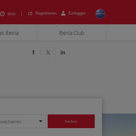
Registrieren
Einloggen
Hilfe
is Iberia
Iberia Club
rwachsener
Suchen
in
mat Tag/Monat/Jahr ein