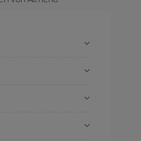
hen und bei den Rückreisedaten und -zeiten
Angebote an und lassen Sie sich inspirieren: Sie
chine für günstige Flüge
. Sagen Sie uns, wo
e Anfrage, sondern auch für nahegelegene
erschiedenen Flugoptionen an, die wir jeden Tag
aber Weihnachten, Ostern und die Schulferien
to günstiger sind die Preise.