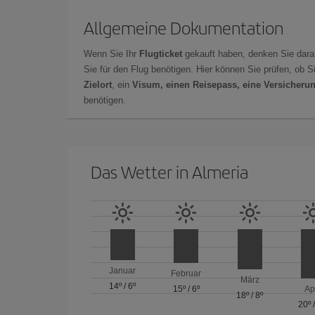
Allgemeine Dokumentation
Wenn Sie Ihr
Flugticket
gekauft haben, denken Sie dara
Sie für den Flug benötigen. Hier können Sie prüfen, ob 
Zielort
, ein
Visum, einen Reisepass, eine Versicheru
benötigen.
Das Wetter in Almeria
Januar
Februar
März
14º
/
6º
15º
/
6º
Ap
18º
/
8º
20º