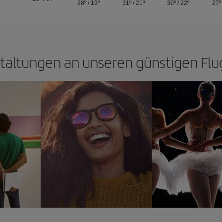
28º
/
19º
31º
/
21º
30º
/
22º
27º
taltungen an unseren günstigen Flu