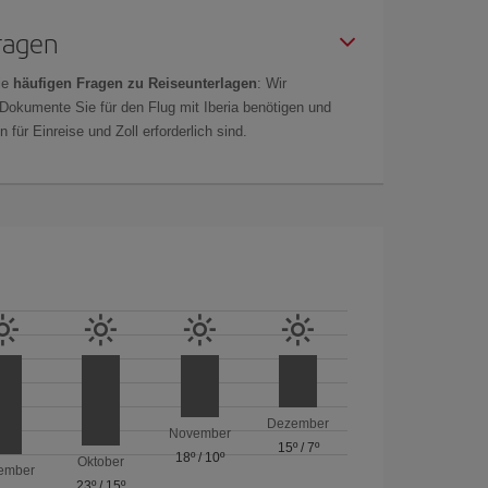
Fragen
ie
häufigen Fragen zu Reiseunterlagen
: Wir
 Dokumente Sie für den Flug mit Iberia benötigen und
 für Einreise und Zoll erforderlich sind.
Dezember
November
15º
/
7º
18º
/
10º
Oktober
ember
23º
/
15º