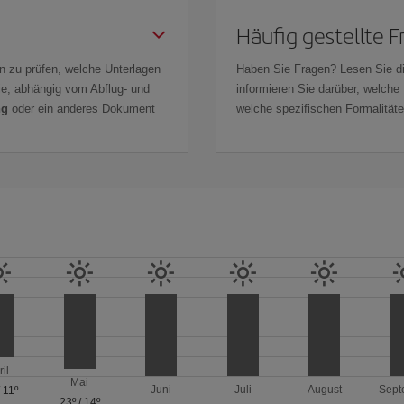
Häufig gestellte 
n zu prüfen, welche Unterlagen
Haben Sie Fragen? Lesen Sie d
Sie, abhängig vom Abflug- und
informieren Sie darüber, welche
ng
oder ein anderes Dokument
welche spezifischen Formalitäten
ril
Mai
Juni
Juli
August
Sept
/
11º
23º
/
14º