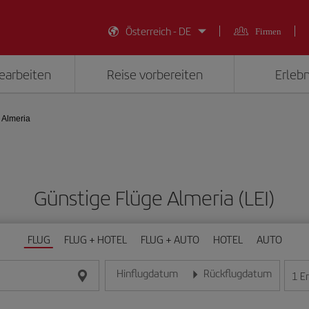
Österreich - DE
Firmen
earbeiten
Reise vorbereiten
Erlebn
 Almeria
Günstige Flüge Almeria (LEI)
FLUG
FLUG + HOTEL
FLUG + AUTO
HOTEL
AUTO
Hinflugdatum
Rückflugdatum
1
E
Geben Sie das Datum im Format Tag/Monat/Jahr e
Geben Sie das Datum im For