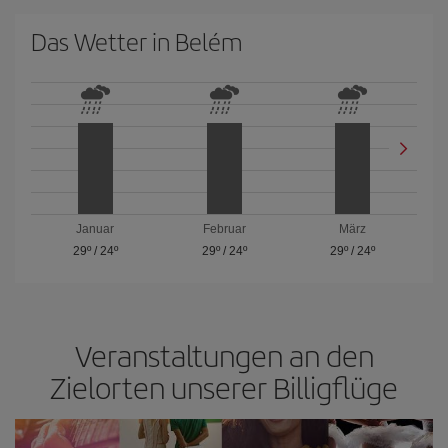
Das Wetter in Belém
Januar
Februar
März
29º
/
24º
29º
/
24º
29º
/
24º
Veranstaltungen an den
Zielorten unserer Billigflüge