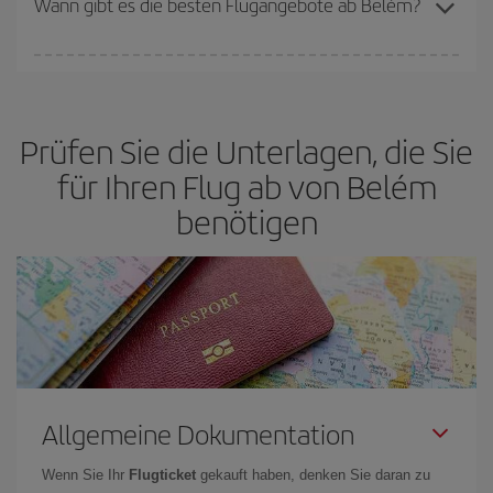
Wann gibt es die besten Flugangebote ab Belém?
bietet Ihnen den günstigsten Flug.
Die günstigsten Flüge erhalten Sie, wenn Sie
außerhalb der
Hochsaison
reisen. Es hängt zwar auch von Ihrem Reiseziel ab,
aber Weihnachten, Ostern und die Schulferien sind im Allgemeinen
Prüfen Sie die Unterlagen, die Sie
Hochsaison. Und, besonders wenn Sie einen Wochenendtripp
planen:
Je früher
Sie Ihren Flug buchen, desto günstiger sind die
für Ihren Flug ab von Belém
Preise.
benötigen
Allgemeine Dokumentation
Wenn Sie Ihr
Flugticket
gekauft haben, denken Sie daran zu