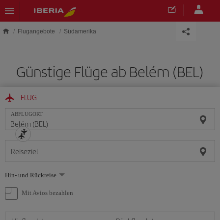
Skip to main content
Flugangebote
Südamerika
Günstige Flüge ab Belém (BEL)
FLUG
ABFLUGORT
Reiseziel
Wählen
Hin- und Rückreise
Sie
eine
Mit Avios bezahlen
Option