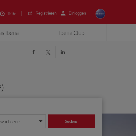
Registrieren
Einloggen
Hilfe
is Iberia
Iberia Club
P)
rwachsener
Suchen
in
mat Tag/Monat/Jahr ein