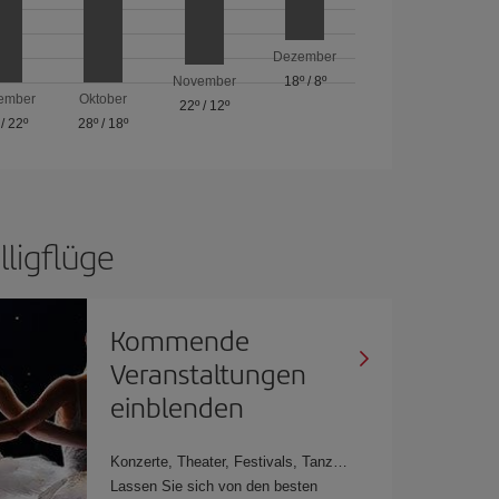
Dezember
November
18º
/
8º
ember
Oktober
22º
/
12º
/
22º
28º
/
18º
lligflüge
Kommende
Veranstaltungen
einblenden
Konzerte, Theater, Festivals, Tanz…
Lassen Sie sich von den besten