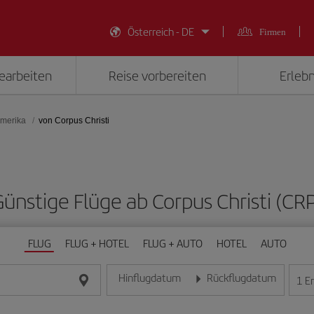
Österreich - DE
Firmen
earbeiten
Reise vorbereiten
Erlebn
Amerika
von Corpus Christi
ünstige Flüge ab Corpus Christi (CR
FLUG
FLUG + HOTEL
FLUG + AUTO
HOTEL
AUTO
Hinflugdatum
Rückflugdatum
1
E
Geben Sie das Datum im Format Tag/Monat/Jahr e
Geben Sie das Datum im For