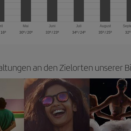
ril
Mai
Juni
Juli
August
Sept
/
16º
30º
/
20º
33º
/
23º
34º
/
24º
35º
/
25º
32º
ltungen an den Zielorten unserer Bi