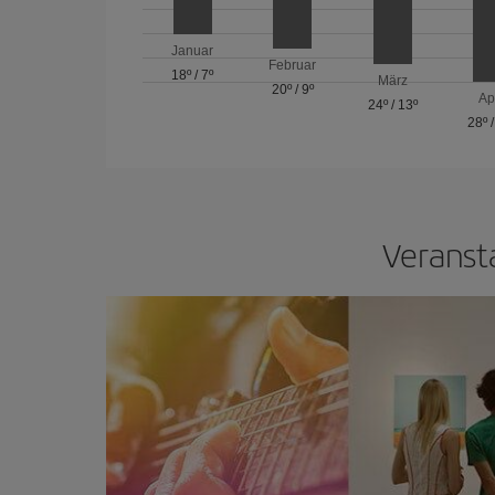
Januar
Februar
18º
/
7º
März
20º
/
9º
Ap
24º
/
13º
28º
Veransta