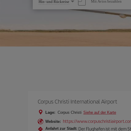
Wählen
Mit Avios bezahlen
Hin- und Rückreise
Sie
eine
Option
Corpus Christi International Airport
Lage:
Corpus Christi
Siehe auf der Karte
https://www.corpuschristiairport.c
Website:
Der Flughafen ist mit dem S
Anfahrt zur Stadt: