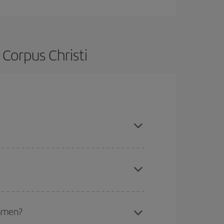
 Corpus Christi
hen und bei den Rückreisedaten und -zeiten
Angebote an und lassen Sie sich inspirieren: Sie
chine für günstige Flüge
. Sagen Sie uns, wo
e Anfrage, sondern auch für nahegelegene
ommen?
erschiedenen Flugoptionen an, die wir jeden Tag