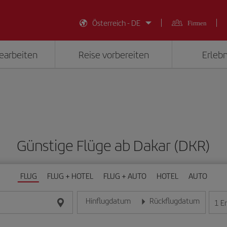
Österreich - DE
Firmen
earbeiten
Reise vorbereiten
Erlebn
Günstige Flüge ab Dakar (DKR)
FLUG
FLUG + HOTEL
FLUG + AUTO
HOTEL
AUTO
Hinflugdatum
Rückflugdatum
1
E
Geben Sie das Datum im Format Tag/Monat/Jahr e
Geben Sie das Datum im For