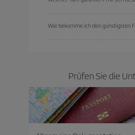
Bei Iberia haben wir verschiedene Tarife, um Ihne
Wie bekomme ich den günstigsten F
Sie können bei Ihrem Flugticket sparen und den 
flexibel sein können. Auch wenn Sie sich noch ni
werden sicher den günstigsten Flug finden.
Prüfen Sie die Un