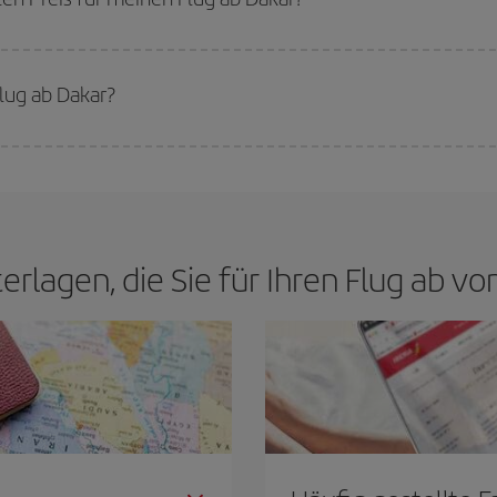
n den besten Preis je nach ihren Reisewünschen zu garantieren. Der Basic-Tar
lug ab Dakar?
günstigsten Flug bekommen, wenn Sie die Hauptsaison meiden, frühzeitig buc
cht für ein bestimmtes Reiseziel entschieden haben, schauen Sie sich unsere 
terlagen, die Sie für Ihren Flug ab v