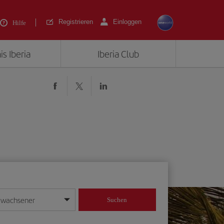
Registrieren
Einloggen
Hilfe
is Iberia
Iberia Club
rwachsener
Suchen
in
mat Tag/Monat/Jahr ein