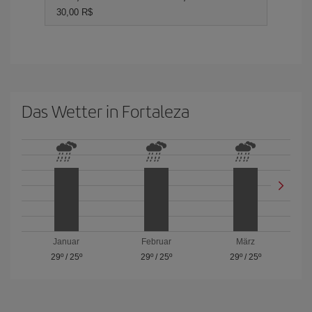
30,00 R$
Das Wetter in Fortaleza
Januar
Februar
März
29º
/
25º
29º
/
25º
29º
/
25º