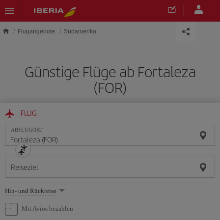
Skip to main content
Flugangebote
Südamerika
Günstige Flüge ab Fortaleza
(FOR)
FLUG
ABFLUGORT
Reiseziel
Wählen
Hin- und Rückreise
Sie
eine
Mit Avios bezahlen
Option