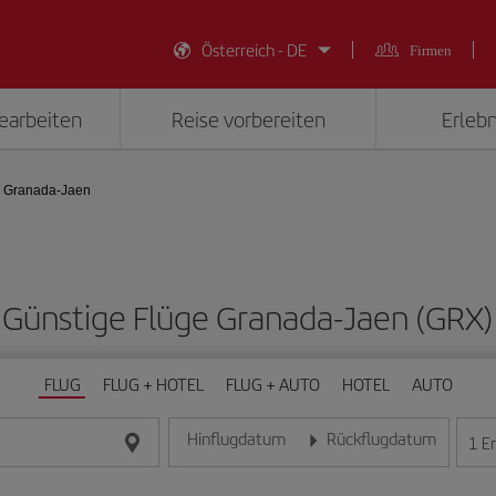
Österreich - DE
Firmen
earbeiten
Reise vorbereiten
Erlebn
 Granada-Jaen
Günstige Flüge Granada-Jaen (GRX)
FLUG
FLUG + HOTEL
FLUG + AUTO
HOTEL
AUTO
Hinflugdatum
Rückflugdatum
1
E
Geben Sie das Datum im Format Tag/Monat/Jahr e
Geben Sie das Datum im For