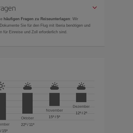
Fragen
ie
häufigen Fragen zu Reiseunterlagen
: Wir
 Dokumente Sie für den Flug mit Iberia benötigen und
 für Einreise und Zoll erforderlich sind.
Dezember
November
12º
/
2º
15º
/
5º
Oktober
ember
22º
/
11º
/
15º