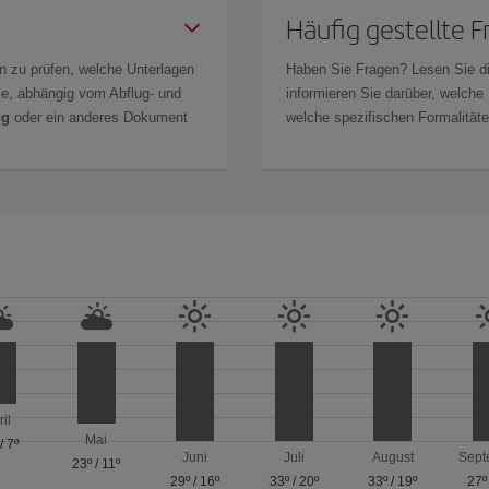
Häufig gestellte 
n zu prüfen, welche Unterlagen
Haben Sie Fragen? Lesen Sie d
Sie, abhängig vom Abflug- und
informieren Sie darüber, welche
ng
oder ein anderes Dokument
welche spezifischen Formalitäten
ril
Mai
/
7º
Juni
Juli
August
Sept
23º
/
11º
29º
/
16º
33º
/
20º
33º
/
19º
27º