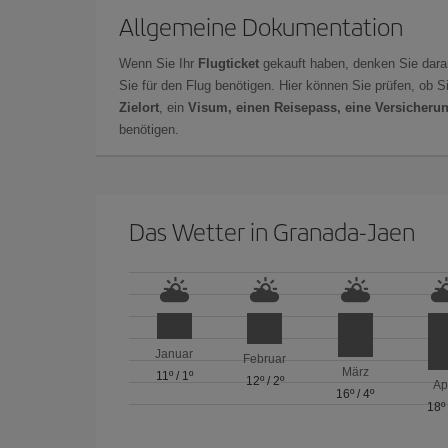
Allgemeine Dokumentation
Wenn Sie Ihr
Flugticket
gekauft haben, denken Sie dara
Sie für den Flug benötigen. Hier können Sie prüfen, ob 
Zielort
, ein
Visum, einen Reisepass, eine Versicheru
benötigen.
Das Wetter in Granada-Jaen
Januar
Februar
März
11º
/
1º
12º
/
2º
Ap
16º
/
4º
18º