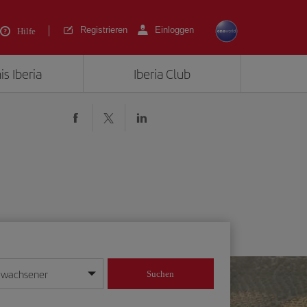
Registrieren
Einloggen
Hilfe
is Iberia
Iberia Club
rwachsener
Suchen
in
mat Tag/Monat/Jahr ein