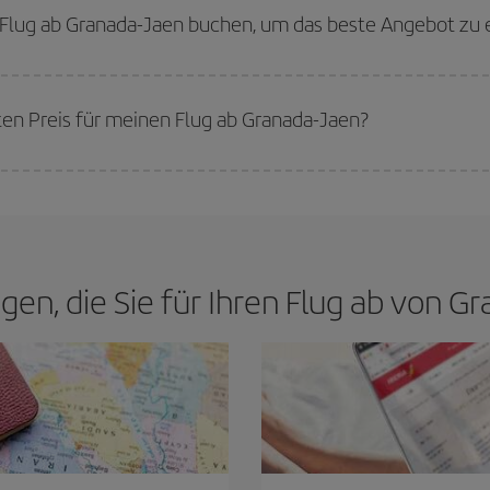
 Wenn Sie außerdem bei der Suche nach Flügen die Reisedaten und -zeiten e
n Flug ab Granada-Jaen buchen, um das beste Angebot zu 
werden die Preise sein. Die Preise richten sich nach der Anzahl der verfügb
erkauft sind. Deshalb ist es von
grundlegender Bedeutung,
frühzeitig zu 
ten Preis für meinen Flug ab Granada-Jaen?
n den besten Preis je nach ihren Reisewünschen zu garantieren. Der Basic-Tar
agen, die Sie für Ihren Flug ab von 