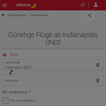
Skip to main content
Flugangebote
Nordamerika
Günstige Flüge ab Indianapolis
(IND)
FLUG
ABFLUGORT
Reiseziel
Wählen
Hin- und Rückreise
Sie
eine
Mit Avios bezahlen
Option