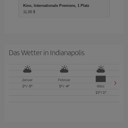
Kino, Internationale Premiere, 1 Platz
11,00 $
Das Wetter in Indianapolis
Januar
Februar
2º
/
-5º
5º
/
-4º
März
11º
/
1º