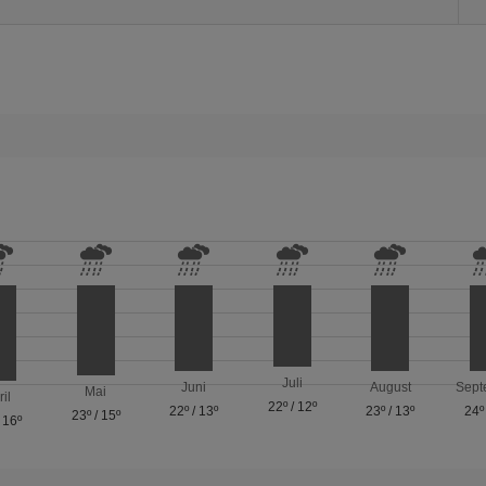
Juli
Juni
August
Sept
Mai
ril
22º
/
12º
22º
/
13º
23º
/
13º
24º
23º
/
15º
/
16º