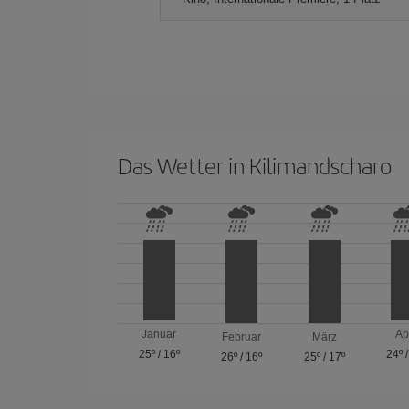
Das Wetter in Kilimandscharo
Januar
Ap
Februar
März
25º
/
16º
24º
26º
/
16º
25º
/
17º