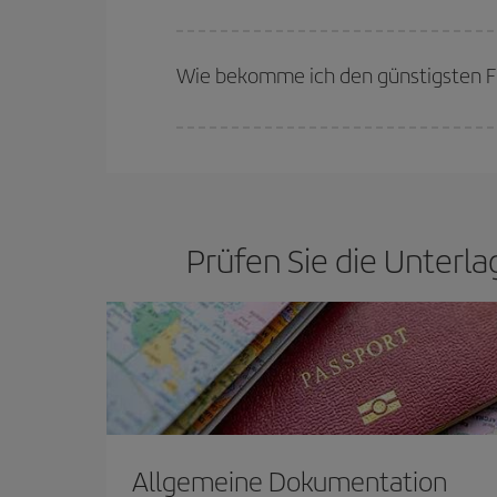
Bei Iberia haben wir verschiedene Tarife, um Ihne
Wie bekomme ich den günstigsten F
Sie können bei Ihrem Flugticket sparen und den 
flexibel sein können. Auch wenn Sie sich noch ni
werden sicher den günstigsten Flug finden.
Prüfen Sie die Unterla
Allgemeine Dokumentation