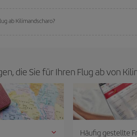
n den besten Preis je nach ihren Reisewünschen zu garantieren. Der Basic-Tar
lug ab Kilimandscharo?
günstigsten Flug bekommen, wenn Sie die Hauptsaison meiden, frühzeitig buc
cht für ein bestimmtes Reiseziel entschieden haben, schauen Sie sich unsere 
gen, die Sie für Ihren Flug ab von K
Häufig gestellte 