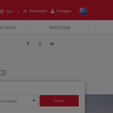
Registrieren
Einloggen
Hilfe
is Iberia
Iberia Club
O)
rwachsener
Suchen
in
mat Tag/Monat/Jahr ein