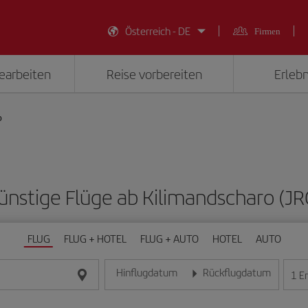
Österreich - DE
Firmen
earbeiten
Reise vorbereiten
Erlebn
o
ünstige Flüge ab Kilimandscharo (JR
FLUG
FLUG + HOTEL
FLUG + AUTO
HOTEL
AUTO
Hinflugdatum
Rückflugdatum
1
E
Geben Sie das Datum im Format Tag/Monat/Jahr e
Geben Sie das Datum im For