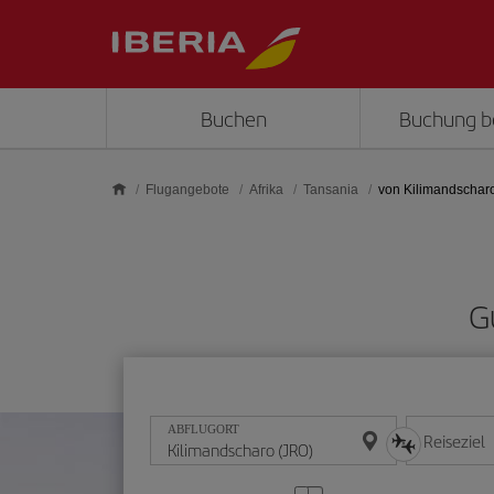
Skip to main content
Buchen
Buchung b
Flugangebote
Afrika
Tansania
von Kilimandschar
G
ABFLUGORT
Reiseziel