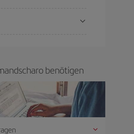
if bietet Ihnen den günstigsten Flug.
hen und bei den Rückreisedaten und -zeiten
Angebote an und lassen Sie sich inspirieren: Sie
ilimandscharo benötigen
Fragen