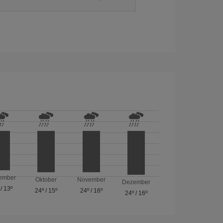
ember
Oktober
November
Dezember
/
13º
24º
/
15º
24º
/
16º
24º
/
16º