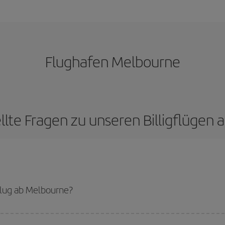
Flughafen Melbourne
llte Fragen zu unseren Billigflügen
lug ab Melbourne?
günstigsten Flug bekommen, wenn Sie die Hauptsaison meiden, frühzeitig buc