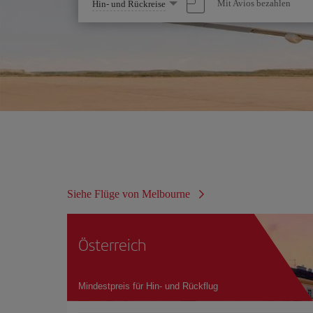
Wählen
Mit Avios bezahlen
Hin- und Rückreise
Sie
eine
Option
Siehe Flüge von Melbourne
Österreich
Mindestpreis für Hin- und Rückflug