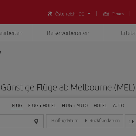
Österreich - DE
Firmen
earbeiten
Reise vorbereiten
Erlebn
e
Günstige Flüge ab Melbourne (MEL)
FLUG
FLUG + HOTEL
FLUG + AUTO
HOTEL
AUTO
Hinflugdatum
Rückflugdatum
1
E
Geben Sie das Datum im Format Tag/Monat/Jahr e
Geben Sie das Datum im For