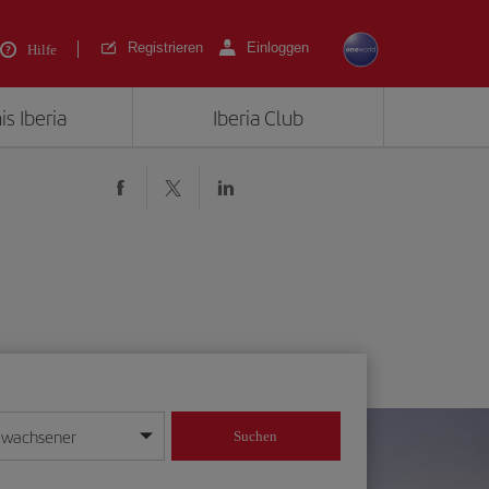
Registrieren
Einloggen
Hilfe
is Iberia
Iberia Club
rwachsener
Suchen
in
mat Tag/Monat/Jahr ein