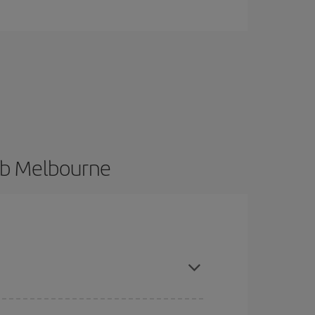
 ab Melbourne
hen und bei den Rückreisedaten und -zeiten