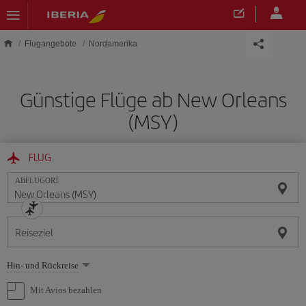
Skip to main content
Flugangebote
Nordamerika
Günstige Flüge ab New Orleans
(MSY)
FLUG
ABFLUGORT
Reiseziel
Wählen
Hin- und Rückreise
Sie
eine
Mit Avios bezahlen
Option