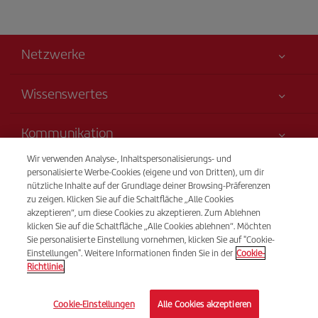
Netzwerke
Wissenswertes
Alles für Ihre Sicherheit
Kommunikation
Erklärung zur Barrierefreiheit
Wir verwenden Analyse-, Inhaltspersonalisierungs- und
Neuheiten und Nachrichten
Serviceverpflichtung
Transparenz
personalisierte Werbe-Cookies (eigene und von Dritten), um dir
Iberia-Gruppe
nützliche Inhalte auf der Grundlage deiner Browsing-Präferenzen
Sitemap
Rechtliche Hinweise
zu zeigen. Klicken Sie auf die Schaltfläche „Alle Cookies
Aktionäre und Investoren
Nachhaltigkeit
Telefonverkauf
akzeptieren“, um diese Cookies zu akzeptieren. Zum Ablehnen
Beförderungs- bedingungen
+43 01 79 56 77 22
Unsere Allianzen
klicken Sie auf die Schaltfläche „Alle Cookies ablehnen“. Möchten
Sie personalisierte Einstellung vornehmen, klicken Sie auf "Cookie-
Fluggastrechte
British Airways
Montag bis Sonntag 09:00 - 20:00 Uhr (Deutsch). Montag bis
Einstellungen". Weitere Informationen finden Sie in der
Cookie-
Allgemeine Geschäftsbedingungen des Iberia Club
Sonntag 00:00 - 24:00 Uhr (Englisch und Spanisch).
Richtlinie.
Bedingungen für die Registrierung auf iberia.com
© Iberia 2026
Cookie-Einstellungen
Alle Cookies akzeptieren
Richtlinien zum Schutz personenbezogener Daten