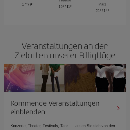
Februar
17º
/
9º
März
19º
/
11º
21º
/
14º
Veranstaltungen an den
Zielorten unserer Billigflüge
Kommende Veranstaltungen
einblenden
Konzerte, Theater, Festivals, Tanz… Lassen Sie sich von den