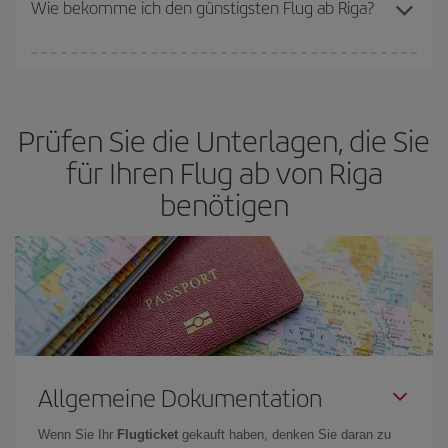
Wie bekomme ich den günstigsten Flug ab Riga?
bietet Ihnen den günstigsten Flug.
Sie können bei Ihrem Flugticket sparen und den günstigsten Flug
bekommen, wenn Sie die Hauptsaison meiden, frühzeitig buchen
und bei den Rückreisedaten und -zeiten flexibel sein können. Auch
Prüfen Sie die Unterlagen, die Sie
wenn Sie sich noch nicht für ein bestimmtes Reiseziel
entschieden haben, schauen Sie sich unsere Angebote an und
für Ihren Flug ab von Riga
lassen Sie sich inspirieren: Sie werden sicher den günstigsten
benötigen
Flug finden.
Allgemeine Dokumentation
Wenn Sie Ihr
Flugticket
gekauft haben, denken Sie daran zu