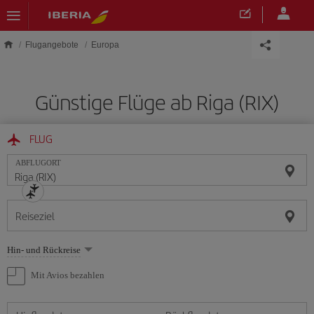
Skip to main content
Flugangebote
Europa
Günstige Flüge ab Riga (RIX)
FLUG
ABFLUGORT
Reiseziel
Wählen
Hin- und Rückreise
Sie
eine
Mit Avios bezahlen
Option