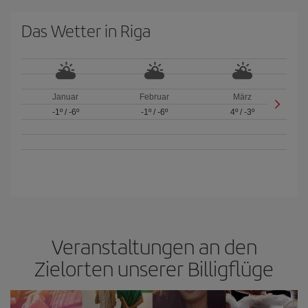
Das Wetter in Riga
Januar
Februar
März
-1º
/
-6º
-1º
/
-6º
4º
/
-3º
Veranstaltungen an den
Zielorten unserer Billigflüge