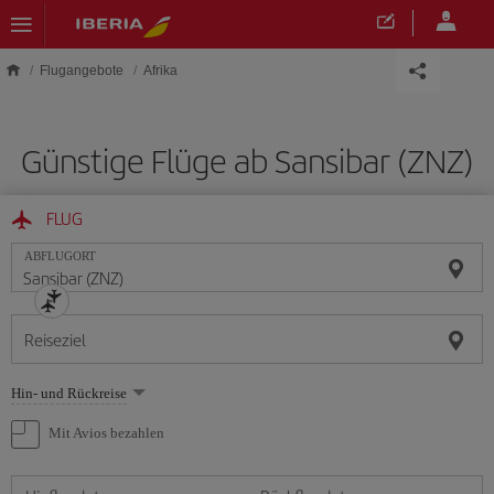
Skip to main content
Flugangebote
Afrika
Günstige Flüge ab Sansibar (ZNZ)
FLUG
ABFLUGORT
Reiseziel
Wählen
Hin- und Rückreise
Sie
eine
Mit Avios bezahlen
Option