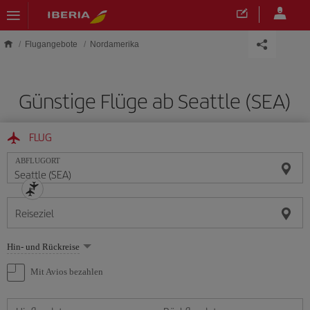
Skip to main content
Flugangebote
Nordamerika
Günstige Flüge ab Seattle (SEA)
FLUG
ABFLUGORT
Reiseziel
Wählen
Hin- und Rückreise
Sie
eine
Mit Avios bezahlen
Option