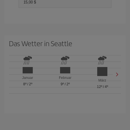
15,00 $
Das Wetter in Seattle
Januar
Februar
März
8º
/
2º
9º
/
2º
12º
/
4º