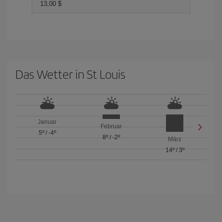
13,00 $
Das Wetter in St Louis
Januar
Februar
5º
/
-4º
8º
/
-2º
März
14º
/
3º