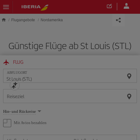
Skip to main content
Flugangebote
Nordamerika
Günstige Flüge ab St Louis (STL)
FLUG
ABFLUGORT
Reiseziel
Wählen
Hin- und Rückreise
Sie
eine
Mit Avios bezahlen
Option