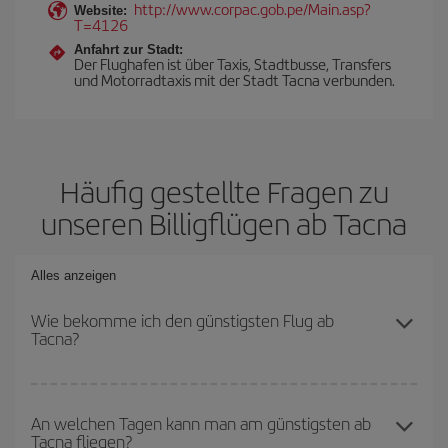
http://www.corpac.gob.pe/Main.asp?
Website:
T=4126
Anfahrt zur Stadt:
Der Flughafen ist über Taxis, Stadtbusse, Transfers
und Motorradtaxis mit der Stadt Tacna verbunden.
Häufig gestellte Fragen zu
unseren Billigflügen ab Tacna
Alles anzeigen
Wie bekomme ich den günstigsten Flug ab
Tacna?
Sie können bei Ihrem Flugticket sparen und den günstigsten Flug
bekommen, wenn Sie die Hauptsaison meiden, frühzeitig buchen
An welchen Tagen kann man am günstigsten ab
Tacna fliegen?
und bei den Rückreisedaten und -zeiten flexibel sein können. Auch