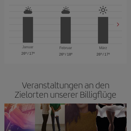
Januar
Februar
März
26º
/
17º
26º
/
18º
26º
/
17º
Veranstaltungen an den
Zielorten unserer Billigflüge