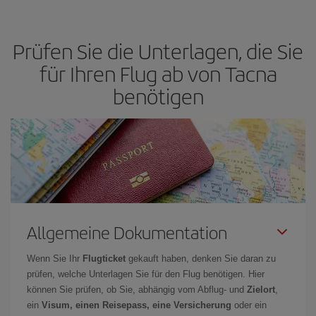
Hochsaison
reisen. Es hängt zwar auch von Ihrem Reiseziel ab,
aber Weihnachten, Ostern und die Schulferien sind im Allgemeinen
Prüfen Sie die Unterlagen, die Sie
Hochsaison. Und, besonders wenn Sie einen Wochenendtripp
planen:
Je früher
Sie Ihren Flug buchen, desto günstiger sind die
für Ihren Flug ab von Tacna
Preise.
benötigen
Allgemeine Dokumentation
Wenn Sie Ihr
Flugticket
gekauft haben, denken Sie daran zu
prüfen, welche Unterlagen Sie für den Flug benötigen. Hier
können Sie prüfen, ob Sie, abhängig vom Abflug- und
Zielort
,
ein
Visum, einen Reisepass, eine Versicherung
oder ein