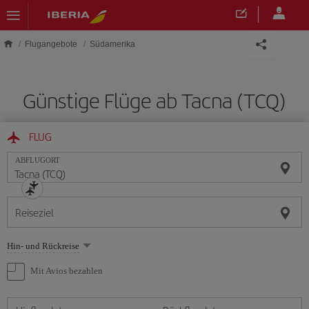
Skip to main content
Flugangebote
Südamerika
Günstige Flüge ab Tacna (TCQ)
FLUG
ABFLUGORT
Reiseziel
Wählen
Hin- und Rückreise
Sie
eine
Mit Avios bezahlen
Option