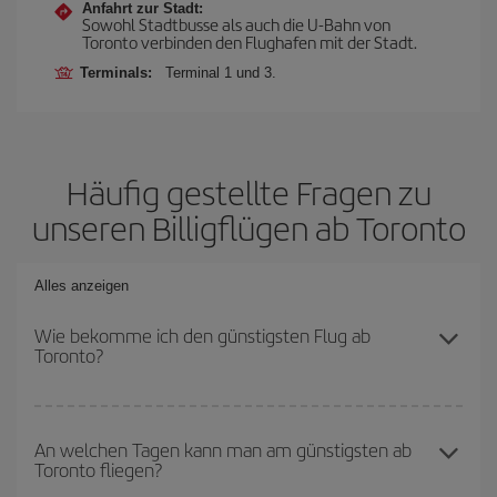
Anfahrt zur Stadt:
Sowohl Stadtbusse als auch die U-Bahn von
Toronto verbinden den Flughafen mit der Stadt.
Terminals:
Terminal 1 und 3.
Häufig gestellte Fragen zu
unseren Billigflügen ab Toronto
Alles anzeigen
Wie bekomme ich den günstigsten Flug ab
Toronto?
Sie können bei Ihrem Flugticket sparen und den günstigsten Flug
bekommen, wenn Sie die Hauptsaison meiden, frühzeitig buchen
An welchen Tagen kann man am günstigsten ab
Toronto fliegen?
und bei den Rückreisedaten und -zeiten flexibel sein können. Auch
wenn Sie sich noch nicht für ein bestimmtes Reiseziel