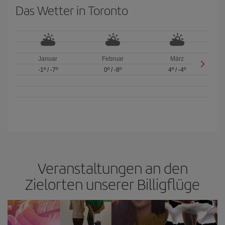
Das Wetter in Toronto
Januar
Februar
März
-1º
/
-7º
0º
/
-8º
4º
/
-4º
Veranstaltungen an den
Zielorten unserer Billigflüge