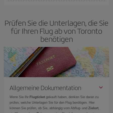
Die günstigsten Flüge erhalten Sie, wenn Sie
außerhalb der
Hochsaison
reisen. Es hängt zwar auch von Ihrem Reiseziel ab,
aber Weihnachten, Ostern und die Schulferien sind im Allgemeinen
Prüfen Sie die Unterlagen, die Sie
Hochsaison. Und, besonders wenn Sie einen Wochenendtripp
planen:
Je früher
Sie Ihren Flug buchen, desto günstiger sind die
für Ihren Flug ab von Toronto
Preise.
benötigen
Allgemeine Dokumentation
Wenn Sie Ihr
Flugticket
gekauft haben, denken Sie daran zu
prüfen, welche Unterlagen Sie für den Flug benötigen. Hier
können Sie prüfen, ob Sie, abhängig vom Abflug- und
Zielort
,