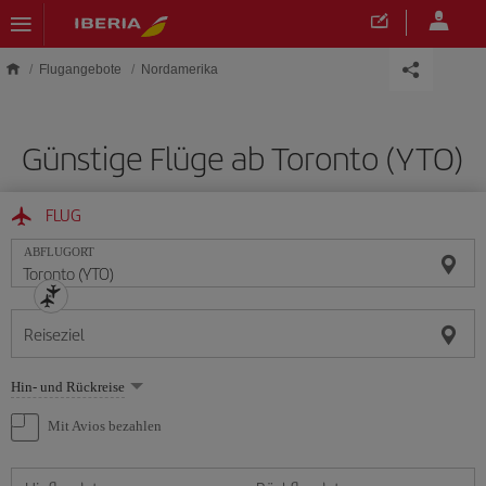
Skip to main content
Flugangebote
Nordamerika
Günstige Flüge ab Toronto (YTO)
FLUG
ABFLUGORT
Reiseziel
Wählen
Hin- und Rückreise
Sie
eine
Mit Avios bezahlen
Option