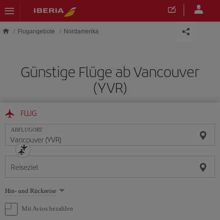
Skip to main content
Flugangebote
Nordamerika
Günstige Flüge ab Vancouver
(YVR)
FLUG
ABFLUGORT
Reiseziel
Wählen
Hin- und Rückreise
Sie
eine
Mit Avios bezahlen
Option