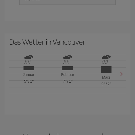
Das Wetter in Vancouver
Januar
Februar
März
5º
/
1º
7º
/
1º
9º
/
2º