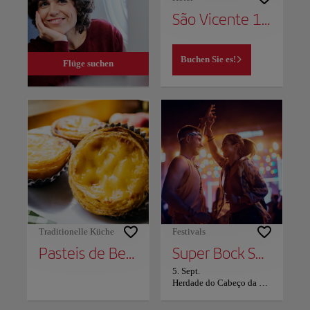
São Vicente 1797 Apartments
Buchen Sie es!
Flüge suchen
Traditionelle Küche
Festivals
Pasteis de Belém
Super Bock Super Rock
5. Sept.
Herdade do Cabeço da Flauta