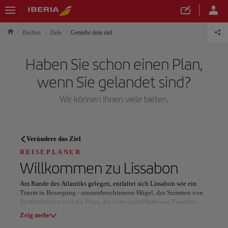
Buchen
Ziele
Geniebe dein ziel
Haben Sie schon einen Plan,
wenn Sie gelandet sind?
Wir können Ihnen viele bieten.
REISEPLANER
Verändere das Ziel
Entdecken Sie Ihr nächstes
REISEPLANER
Willkommen zu
Lissabon
Reiseziel
Am Rande des Atlantiks gelegen, entfaltet sich Lissabon wie ein
Traum in Bewegung - sonnenbeschienene Hügel, das Summen von
Straßenbahnen und ein Fluss, der unter pastellfarbenen Fassaden
glitzert. Es ist eine Stadt, in der Geschichten von den Pflastersteinen
Zeig mehr
flüstern und Musik durch offene Fenster dringt.