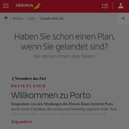
Buchen
Ziele
Geniebe dein ziel
Haben Sie schon einen Plan,
wenn Sie gelandet sind?
Wir können Ihnen viele bieten.
REISEPLANER
Verändere das Ziel
Entdecken Sie Ihr nächstes
REISEPLANER
Willkommen zu
Porto
Reiseziel
Eingerahmt von den Windungen des Flusses Douro besticht Porto
durch einen Charakter, der zeitlos und lebendig zugleich wirkt. Sein
historisches Herz, das in blau-weiße Azulejos gehüllt ist, lädt
Reisende dazu ein, durch die gepflasterten Straßen zu schlendern, in
Zeig mehr
denen der Charme der alten Welt auf einen unverwechselbaren