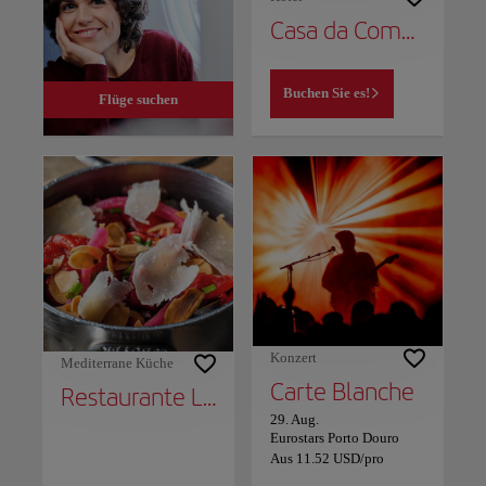
Casa da Companhia Hotel, Vignette Collection
Buchen Sie es!
Flüge suchen
Konzert
Mediterrane Küche
Carte Blanche
Restaurante LSD
29. Aug.
Eurostars Porto Douro
Aus
11.52
USD
/pro