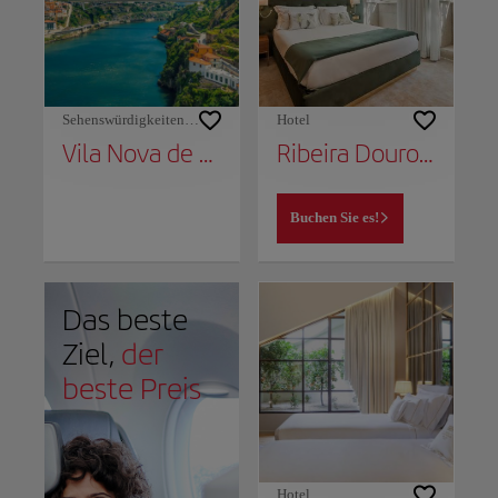
Sehenswürdigkeiten und Denkmäler
Hotel
Vila Nova de Gaia
Ribeira Douro Hotel
Buchen Sie es!
Das beste
Ziel,
der
beste Preis
Hotel