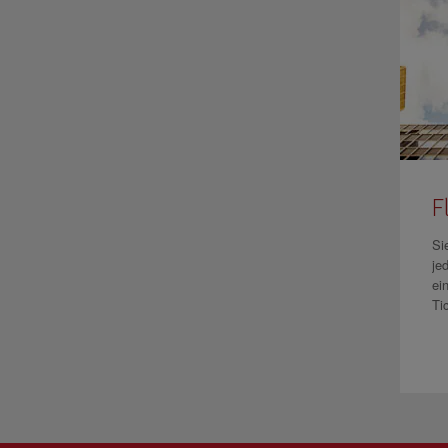
F
Si
je
ei
Ti