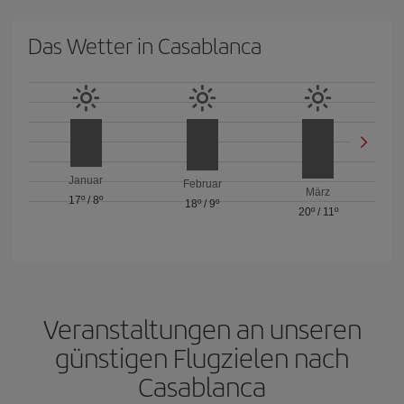
Das Wetter in Casablanca
Januar
Februar
März
17º
/
8º
18º
/
9º
20º
/
11º
Veranstaltungen an unseren
günstigen Flugzielen nach
Casablanca