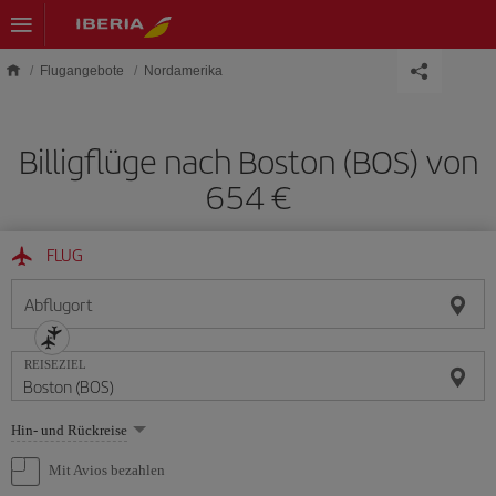
Skip to main content
Flugangebote
Nordamerika
Billigflüge nach Boston (BOS) von
654 €
FLUG
Abflugort
REISEZIEL
Wählen
Hin- und Rückreise
Sie
eine
Mit Avios bezahlen
Option