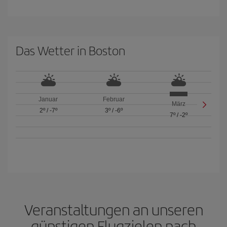
Das Wetter in Boston
Januar
Februar
März
2º
/
-7º
3º
/
-6º
7º
/
-2º
Veranstaltungen an unseren
günstigen Flugzielen nach