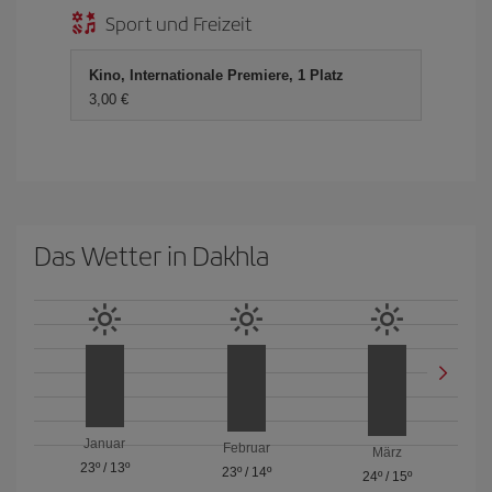
Sport und Freizeit
Kino, Internationale Premiere, 1 Platz
3,00 €
Das Wetter in Dakhla
Januar
Februar
März
23º
/
13º
23º
/
14º
24º
/
15º