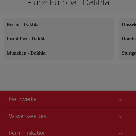
Flüge Europa - Dakhla
Berlin
-
Dakhla
Düssel
Frankfurt
-
Dakhla
Hamb
München
-
Dakhla
Stuttg
Netzwerke
Wissenswertes
Alles für Ihre Sicherheit
Komminikation