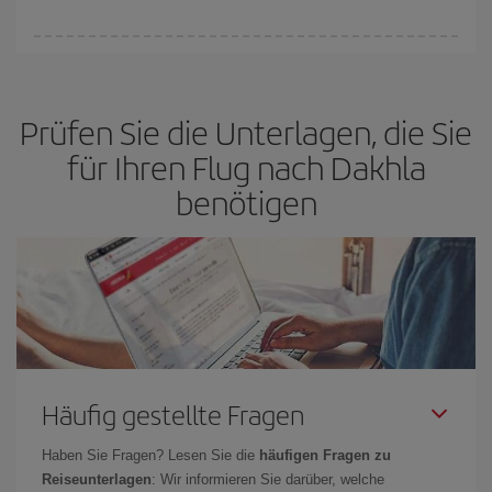
(Economy-)Tarife verfügbar oder ausverkauft sind. Deshalb ist es
von
grundlegender Bedeutung,
frühzeitig zu buchen, um
Bei Iberia haben wir verschiedene Tarife, um Ihnen den besten
günstige Flüge
zu bekomme.
Preis je nach ihren Reisewünschen zu garantieren. Der Basic-Tarif
bietet Ihnen den günstigsten Flug.
Prüfen Sie die Unterlagen, die Sie
für Ihren Flug nach Dakhla
benötigen
Häufig gestellte Fragen
Haben Sie Fragen? Lesen Sie die
häufigen Fragen zu
Reiseunterlagen
: Wir informieren Sie darüber, welche