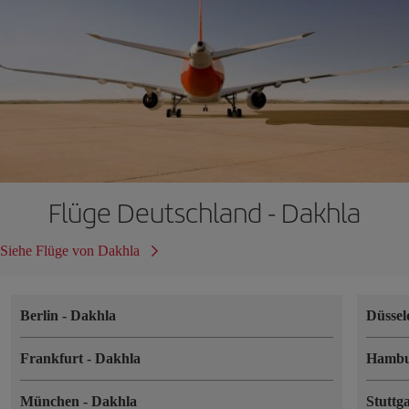
Flüge Deutschland - Dakhla
Siehe Flüge von Dakhla
Berlin
-
Dakhla
Düssel
Frankfurt
-
Dakhla
Hamb
München
-
Dakhla
Stuttg