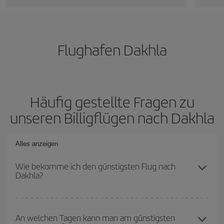
Flughafen Dakhla
Häufig gestellte Fragen zu
unseren Billigflügen nach Dakhla
Alles anzeigen
Wie bekomme ich den günstigsten Flug nach
Dakhla?
Sie können bei Ihrem Flugticket sparen und den günstigsten Flug
bekommen, wenn Sie die Hauptsaison meiden, frühzeitig buchen
An welchen Tagen kann man am günstigsten