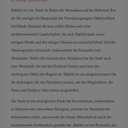
Dakhla ist eine Stadt im Süden der Westsahara auf der Halbinsel Rio
de Oro und gilt als Hauptstadt der Verwaltungsregion Dakhla-Oued
Ed-Dahab. Bekannt für sein mildes Klima und seine
atemberaubenden Landschaften, hat sich Dakhla dank seiner
stetigen Winde und des ruhigen Wassers zu einem beliebten Ziel für
Wassersportler entwickelt, insbesondere für Kitesurfer und
Windsurfer. Neben der touristischen Attraktion hat die Stadt auch
eine Wirtschaft, die auf der Fischerei basiert und einer der
wichtigsten Häfen der Region ist. Dakhla ist ein ausgezeichneter Ort
für diejenigen, die das Abenteuer suchen, mit der Möglichkeit, die
Natur und Outdoor-Aktivitäten zu genießen.
Die Stadt ist ein strategischer Punkt für Investitionen, insbesondere
in Sektoren wie erneuerbare Energien, und hat ein Wachstum der
Infrastruktur erlebt, was sowohl die lokale Wirtschaft als auch die
internationale Sichtbarkeit gestärkt hat. Dakhla ist ein Reiseziel, das