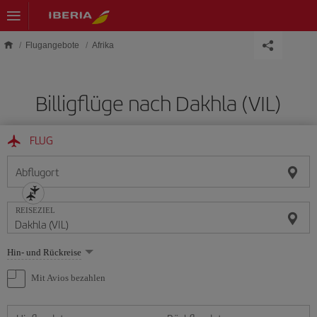
Skip to main content
Flugangebote
Afrika
Billigflüge nach Dakhla (VIL)
FLUG
Abflugort
REISEZIEL
Wählen
Hin- und Rückreise
Sie
eine
Mit Avios bezahlen
Option