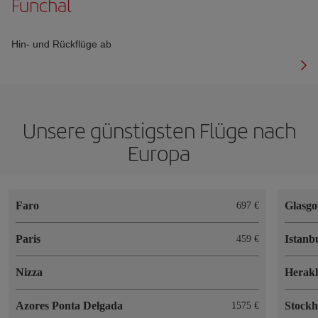
Funchal
Hin- und Rückflüge ab
Unsere günstigsten Flüge nach
Europa
Faro
Glasg
697 €
Paris
Istanb
459 €
Nizza
Herakl
Azores Ponta Delgada
Stock
1575 €