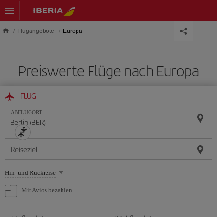
Skip to main content
Flugangebote
Europa
Preiswerte Flüge nach Europa
FLUG
ABFLUGORT
Reiseziel
Wählen
Hin- und Rückreise
Sie
eine
Mit Avios bezahlen
Option