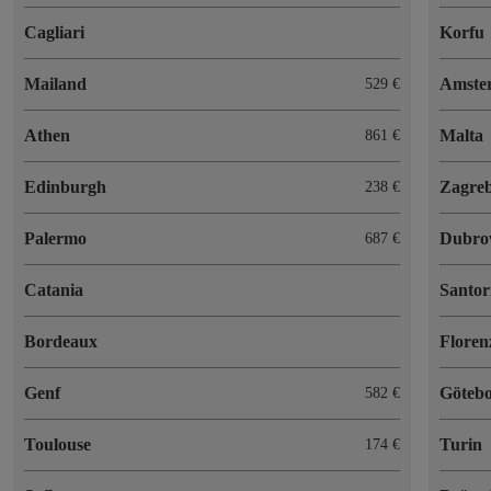
Cagliari
Korfu
Mailand
Amste
529 €
Athen
Malta
861 €
Edinburgh
Zagre
238 €
Palermo
Dubro
687 €
Catania
Santor
Bordeaux
Floren
Genf
Göteb
582 €
Toulouse
Turin
174 €