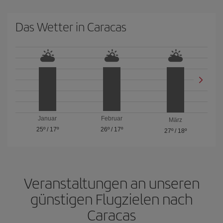
Das Wetter in Caracas
Januar
Februar
März
25º
/
17º
26º
/
17º
27º
/
18º
Veranstaltungen an unseren
günstigen Flugzielen nach
Caracas