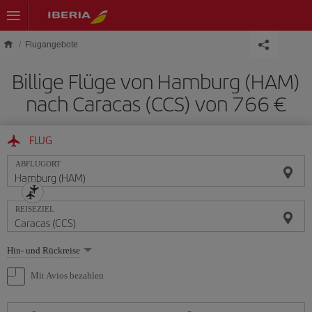
Skip to main content
Flugangebote
Billige Flüge von Hamburg (HAM)
nach Caracas (CCS) von 766 €
FLUG
ABFLUGORT
REISEZIEL
Wählen
Hin- und Rückreise
Sie
eine
Mit Avios bezahlen
Option