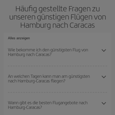
Häufig gestellte Fragen zu
unseren günstigen Flügen von
Hamburg nach Caracas
Alles anzeigen
Wie bekomme ich den günstigsten Flug von
Hamburg nach Caracas?
Sie können bei Ihrem Flugticket von Hamburg nach Caracas-dest
sparen und den günstigsten Flug bekommen, wenn Sie die
An welchen Tagen kann man am günstigsten
nach Hamburg-Caracas fliegen?
Hauptsaison meiden, frühzeitig buchen und bei den
Rückreisedaten und -zeiten flexibel sein können.
Um herauszufinden, an welchen Tagen Sie am günstigsten fliegen
können, starten Sie einfach eine Suche auf unserer
Wann gibt es die besten Flugangebote nach
Hamburg-Caracas?
Suchmaschine für günstige Flüge
. Sagen Sie uns, wo Sie
abfliegen, wohin Sie fliegen wollen und wann Sie reisen möchten.