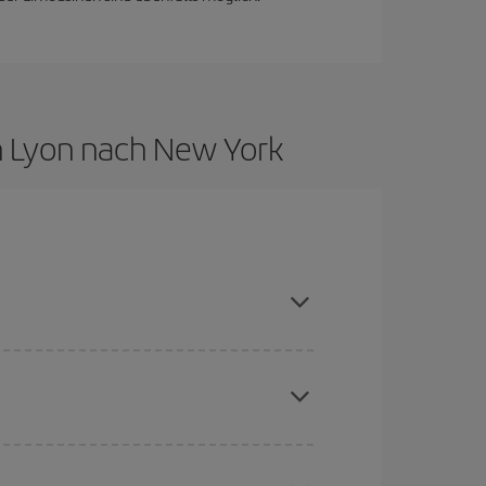
n Lyon nach New York
saison meiden, frühzeitig buchen und bei den
chine für günstige Flüge
. Sagen Sie uns, wo
e Anfrage, sondern auch für nahegelegene