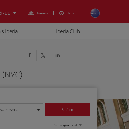
d - DE
Firmen
Hilfe
is Iberia
Iberia Club
k (NYC)
rwachsener
Suchen
in
mat Tag/Monat/Jahr ein
Günstiger Tarif