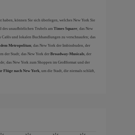
 haben, können Sie sich überlegen, welches New York Sie
d des unaufhörlichen Trubels am
Times Square
; das New
en Cafés und lokalen Buchhandlungen zu verschnaufen; das
dem Metropolitan
; das New York der Imbissbuden, der
rn der Stadt; das New York der
Broadway-Musicals
, der
Side; das New York zum Shoppen im Großformat und der
ür Flüge nach New York
, um die Stadt, die niemals schläft,