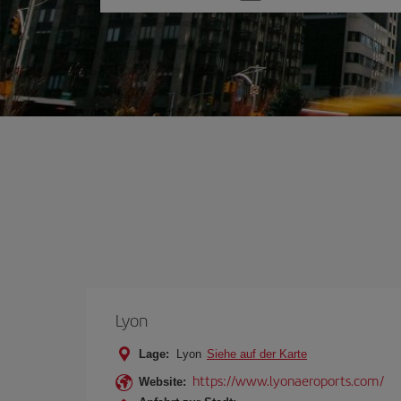
Sie
eine
Option
Lyon
Lage:
Lyon
Siehe auf der Karte
https://www.lyonaeroports.com/
Website: