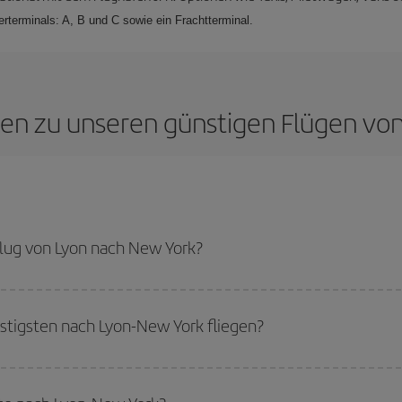
rterminals: A, B und C sowie ein Frachtterminal.
agen zu unseren günstigen Flügen vo
lug von Lyon nach New York?
ew York-dest sparen und den günstigsten Flug bekommen, wenn Sie die Haupt
tigsten nach Lyon-New York fliegen?
tigsten fliegen können, starten Sie einfach eine Suche auf unserer
Suchmas
Sie reisen möchten. Wir zeigen Ihnen die günstigsten Flüge, nicht nur
für Ihr