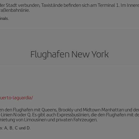
 der Stadt verbunden, Taxistände befinden sich am Terminal 1. Im Innere
raßenbahnlinie.
inals.
Flughafen New York
uerto-laguardia/
en den Flughafen mit Queens, Brookly und Midtown Manhattan und der
-Linien N oder Q. Es gibt auch Expressbuslinien, die den Flughafen mit
rmietung von Limousinen und privaten Fahrzeugen.
s: A, B, C und D.