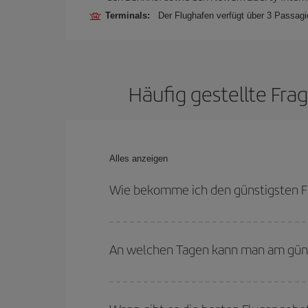
Terminals:
Der Flughafen verfügt über 3 Passagie
Häufig gestellte Fr
Alles anzeigen
Wie bekomme ich den günstigsten F
Sie können bei Ihrem Flugticket von Lyon nach N
Rückreisedaten und -zeiten flexibel sein können.
An welchen Tagen kann man am güns
Um herauszufinden, an welchen Tagen Sie am güns
Sie abfliegen, wohin Sie fliegen wollen und wann 