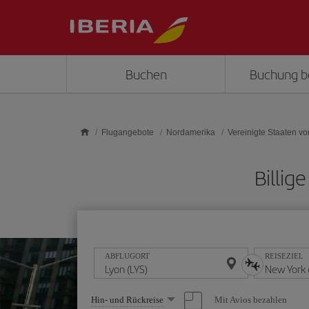
Skip to main content
Buchen
Buchung b
Flugangebote
Nordamerika
Vereinigte Staaten v
Billig
ABFLUGORT
REISEZIEL
Wählen
Mit Avios bezahlen
Hin- und Rückreise