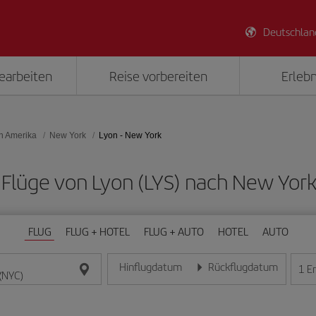
Deutschlan
earbeiten
Reise vorbereiten
Erlebn
on Amerika
New York
Lyon - New York
e Flüge von Lyon (LYS) nach New Yor
FLUG
FLUG + HOTEL
FLUG + AUTO
HOTEL
AUTO
Hinflugdatum
Rückflugdatum
1
E
Geben Sie das Datum im Format Tag/Monat/Jahr e
Geben Sie das Datum im For