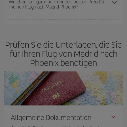
Welcher Tarif garantiert mir den besten Preis für
meinen Flug nach Madrid-Phoenix?
verfügbaren Plätze auf dem Flug und danach, ob die günstigsten
(Economy-)Tarife verfügbar oder ausverkauft sind. Deshalb ist es
von
grundlegender Bedeutung,
frühzeitig zu buchen, um
Bei Iberia haben wir verschiedene Tarife, um Ihnen den besten
günstige Flüge
zu bekommen.
Preis je nach ihren Reisewünschen zu garantieren. Der Basic-Tarif
bietet Ihnen den günstigsten Flug.
Prüfen Sie die Unterlagen, die Sie
für Ihren Flug von Madrid nach
Phoenix benötigen
Allgemeine Dokumentation