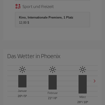
Sport und Freizeit
Kino, Internationale Premiere, 1 Platz
12,00 $
Das Wetter in Phoenix
Januar
Februar
20º
/
5º
März
21º
/
6º
26º
/
10º