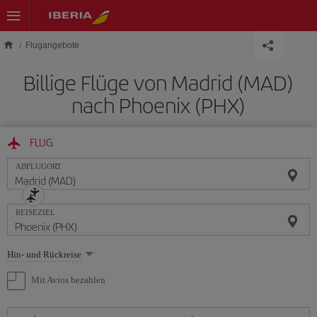
Skip to main content
Flugangebote
Billige Flüge von Madrid (MAD)
nach Phoenix (PHX)
FLUG
ABFLUGORT
REISEZIEL
Wählen
Hin- und Rückreise
Sie
eine
Mit Avios bezahlen
Option