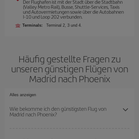
Der Flughafen ist mit der Stadt über die Stadtbahn
(Valley Metro Rail), Busse, Shuttle-Services, Taxis
und Autovermietungen sowie über die Autobahnen
I-10 und Loop 202 verbunden.
Terminals:
Terminal 2, 3 und 4.
Häufig gestellte Fragen zu
unseren günstigen Flügen von
Madrid nach Phoenix
Alles anzeigen
Wie bekomme ich den günstigsten Flug von
Madrid nach Phoenix?
Sie können bei Ihrem Flugticket von Madrid nach Phoenix-dest
sparen und den günstigsten Flug bekommen, wenn Sie die