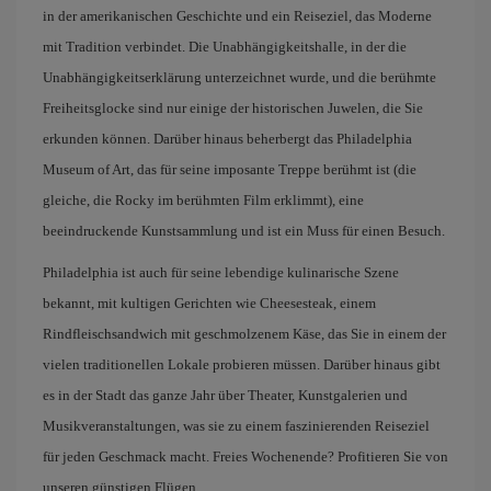
in der amerikanischen Geschichte und ein Reiseziel, das Moderne
mit Tradition verbindet. Die Unabhängigkeitshalle, in der die
Unabhängigkeitserklärung unterzeichnet wurde, und die berühmte
Freiheitsglocke sind nur einige der historischen Juwelen, die Sie
erkunden können. Darüber hinaus beherbergt das Philadelphia
Museum of Art, das für seine imposante Treppe berühmt ist (die
gleiche, die Rocky im berühmten Film erklimmt), eine
beeindruckende Kunstsammlung und ist ein Muss für einen Besuch.
Philadelphia ist auch für seine lebendige kulinarische Szene
bekannt, mit kultigen Gerichten wie Cheesesteak, einem
Rindfleischsandwich mit geschmolzenem Käse, das Sie in einem der
vielen traditionellen Lokale probieren müssen. Darüber hinaus gibt
es in der Stadt das ganze Jahr über Theater, Kunstgalerien und
Musikveranstaltungen, was sie zu einem faszinierenden Reiseziel
für jeden Geschmack macht. Freies Wochenende? Profitieren Sie von
unseren günstigen Flügen.