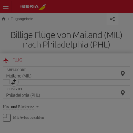
Skip to main content
Flugangebote
Billige Flüge von Mailand (MIL)
nach Philadelphia (PHL)
FLUG
ABFLUGORT
REISEZIEL
Wählen
Hin- und Rückreise
Sie
eine
Mit Avios bezahlen
Option