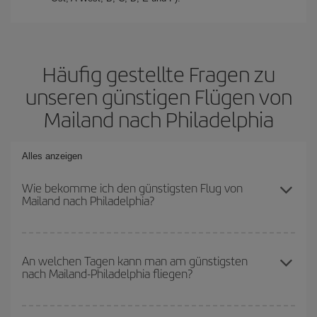
Häufig gestellte Fragen zu
unseren günstigen Flügen von
Mailand nach Philadelphia
Alles anzeigen
Wie bekomme ich den günstigsten Flug von
Mailand nach Philadelphia?
Sie können bei Ihrem Flugticket von Mailand nach Philadelphia-
dest sparen und den günstigsten Flug bekommen, wenn Sie die
An welchen Tagen kann man am günstigsten
nach Mailand-Philadelphia fliegen?
Hauptsaison meiden, frühzeitig buchen und bei den
Rückreisedaten und -zeiten flexibel sein können.
Um herauszufinden, an welchen Tagen Sie am günstigsten fliegen