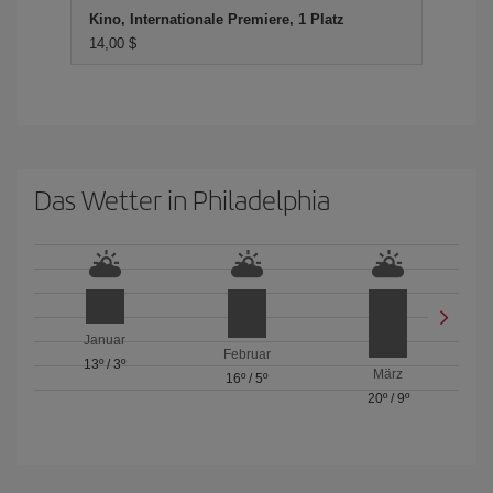
Kino, Internationale Premiere, 1 Platz
14,00 $
Das Wetter in Philadelphia
Januar
Februar
13º
/
3º
März
16º
/
5º
20º
/
9º