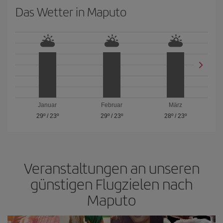
Das Wetter in Maputo
Januar
Februar
März
29º
/
23º
29º
/
23º
28º
/
23º
Veranstaltungen an unseren
günstigen Flugzielen nach
Maputo