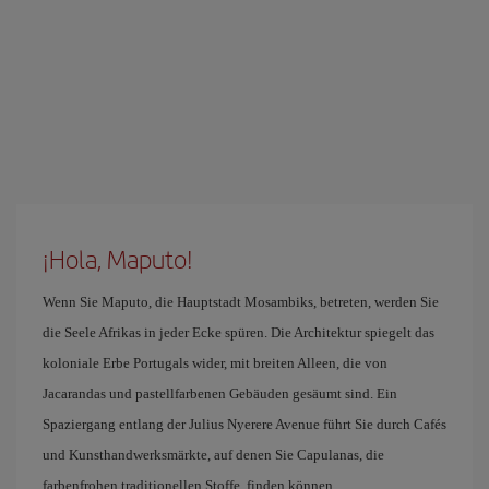
¡Hola, Maputo!
Wenn Sie Maputo, die Hauptstadt Mosambiks, betreten, werden Sie
die Seele Afrikas in jeder Ecke spüren. Die Architektur spiegelt das
koloniale Erbe Portugals wider, mit breiten Alleen, die von
Jacarandas und pastellfarbenen Gebäuden gesäumt sind. Ein
Spaziergang entlang der Julius Nyerere Avenue führt Sie durch Cafés
und Kunsthandwerksmärkte, auf denen Sie Capulanas, die
farbenfrohen traditionellen Stoffe, finden können.