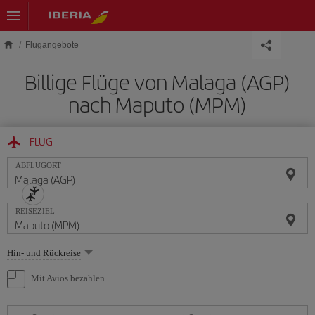
Skip to main content
Flugangebote
Billige Flüge von Malaga (AGP)
nach Maputo (MPM)
FLUG
ABFLUGORT
REISEZIEL
Wählen
Hin- und Rückreise
Sie
eine
Mit Avios bezahlen
Option