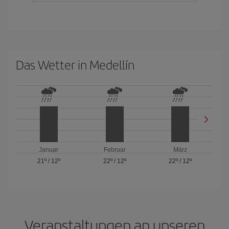
Das Wetter in Medellín
Januar
Februar
März
21º
/
12º
22º
/
12º
22º
/
12º
Veranstaltungen an unseren