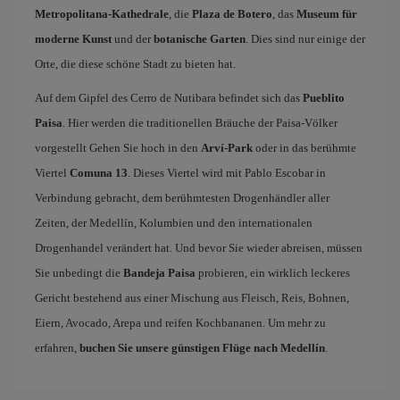
Metropolitana-Kathedrale
, die
Plaza de Botero
, das
Museum für
moderne Kunst
und der
botanische Garten
. Dies sind nur einige der
Orte, die diese schöne Stadt zu bieten hat.
Auf dem Gipfel des Cerro de Nutibara befindet sich das
Pueblito
Paisa
. Hier werden die traditionellen Bräuche der Paisa-Völker
vorgestellt Gehen Sie hoch in den
Arví-Park
oder in das berühmte
Viertel
Comuna 13
. Dieses Viertel wird mit Pablo Escobar in
Verbindung gebracht, dem berühmtesten Drogenhändler aller
Zeiten, der Medellín, Kolumbien und den internationalen
Drogenhandel verändert hat. Und bevor Sie wieder abreisen, müssen
Sie unbedingt die
Bandeja Paisa
probieren, ein wirklich leckeres
Gericht bestehend aus einer Mischung aus Fleisch, Reis, Bohnen,
Eiern, Avocado, Arepa und reifen Kochbananen. Um mehr zu
erfahren,
buchen Sie unsere günstigen Flüge nach Medellín
.