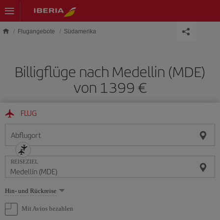
Skip to main content
Flugangebote
Südamerika
Billigflüge nach Medellin (MDE)
von 1399 €
FLUG
Abflugort
REISEZIEL
Wählen
Hin- und Rückreise
Sie
eine
Mit Avios bezahlen
Option