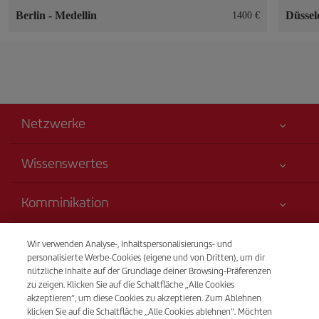
Berlin
-
Medellin
Düssel
1400 €
Netzwerke
Wissenswertes
Alles für Ihre Sicherheit
Komminikation
Erklärung zur Barrierefreiheit
Neuheiten und Nachrichten
Serviceverpflichtung
Transparenz
Wir verwenden Analyse-, Inhaltspersonalisierungs- und
Iberia-Gruppe
Sitemap
personalisierte Werbe-Cookies (eigene und von Dritten), um dir
Rechtliche Hinweise
nützliche Inhalte auf der Grundlage deiner Browsing-Präferenzen
Aktionäre und Investoren
Nachhaltigkeit
Telefonverkauf
zu zeigen. Klicken Sie auf die Schaltfläche „Alle Cookies
Beförderungs- bedingungen
(+49) 69 50073874
Unsere Allianzen
akzeptieren“, um diese Cookies zu akzeptieren. Zum Ablehnen
klicken Sie auf die Schaltfläche „Alle Cookies ablehnen“. Möchten
Fluggastrechte
British Airways