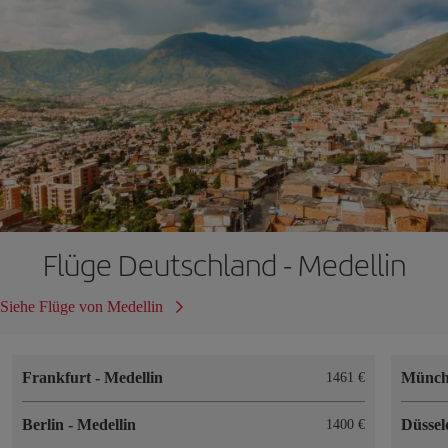
Flüge Deutschland - Medellin
Siehe Flüge von Medellin
Frankfurt
-
Medellin
Münc
1461 €
Berlin
-
Medellin
Düssel
1400 €