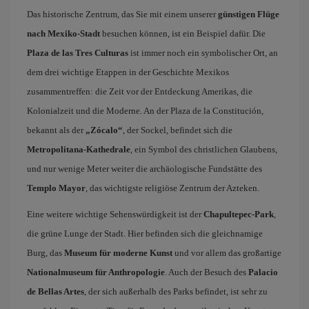
Das historische Zentrum, das Sie mit einem unserer
günstigen Flüge
nach Mexiko-Stadt
besuchen können, ist ein Beispiel dafür. Die
Plaza de las Tres Culturas
ist immer noch ein symbolischer Ort, an
dem drei wichtige Etappen in der Geschichte Mexikos
zusammentreffen: die Zeit vor der Entdeckung Amerikas, die
Kolonialzeit und die Moderne. An der Plaza de la Constitución,
bekannt als der
„Zócalo“
, der Sockel, befindet sich die
Metropolitana-Kathedrale
, ein Symbol des christlichen Glaubens,
und nur wenige Meter weiter die archäologische Fundstätte des
Templo Mayor
, das wichtigste religiöse Zentrum der Azteken.
Eine weitere wichtige Sehenswürdigkeit ist der
Chapultepec-Park
,
die grüne Lunge der Stadt. Hier befinden sich die gleichnamige
Burg, das
Museum für moderne Kunst
und vor allem das großartige
Nationalmuseum für Anthropologie
. Auch der Besuch des
Palacio
de Bellas Artes
, der sich außerhalb des Parks befindet, ist sehr zu