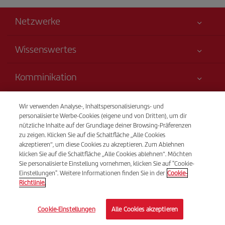
Netzwerke
Wissenswertes
Alles für Ihre Sicherheit
Komminikation
Erklärung zur Barrierefreiheit
Neuheiten und Nachrichten
Serviceverpflichtung
Transparenz
Wir verwenden Analyse-, Inhaltspersonalisierungs- und
Iberia-Gruppe
Sitemap
personalisierte Werbe-Cookies (eigene und von Dritten), um dir
Rechtliche Hinweise
nützliche Inhalte auf der Grundlage deiner Browsing-Präferenzen
Aktionäre und Investoren
Nachhaltigkeit
Telefonverkauf
zu zeigen. Klicken Sie auf die Schaltfläche „Alle Cookies
Beförderungs- bedingungen
(+49) 69 50073874
Unsere Allianzen
akzeptieren“, um diese Cookies zu akzeptieren. Zum Ablehnen
klicken Sie auf die Schaltfläche „Alle Cookies ablehnen“. Möchten
Fluggastrechte
British Airways
Montags bis sonntags 09.00 - 20.00 Uhr (Deutsch). Montags bis
Sie personalisierte Einstellung vornehmen, klicken Sie auf "Cookie-
Allgemeine Geschäftsbedingungen des Iberia Club
sonntags 00.00 - 24.00 Uhr (Spanisch und Englisch). Auch
Einstellungen". Weitere Informationen finden Sie in der
Cookie-
Auskünfte über Flüge und Flugzeiten.
Richtlinie.
Bedingungen für die Registrierung auf iberia.com
Richtlinien zum Schutz personenbezogener Daten
© Iberia 2026
Cookie-Einstellungen
Alle Cookies akzeptieren
Cookie-Richtlinie und -Verwaltung