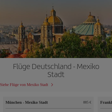
Flüge Deutschland - Mexiko
Stadt
Siehe Flüge von Mexiko Stadt
München
-
Mexiko Stadt
Frank
885 €