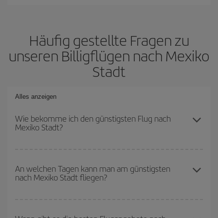
Häufig gestellte Fragen zu
unseren Billigflügen nach Mexiko
Stadt
Alles anzeigen
Wie bekomme ich den günstigsten Flug nach
Mexiko Stadt?
Sie können bei Ihrem Flugticket sparen und den günstigsten Flug
bekommen, wenn Sie die Hauptsaison meiden, frühzeitig buchen
An welchen Tagen kann man am günstigsten
nach Mexiko Stadt fliegen?
und bei den Rückreisedaten und -zeiten flexibel sein können. Auch
wenn Sie sich noch nicht für ein bestimmtes Reiseziel
entschieden haben, schauen Sie sich unsere Angebote an und
Um herauszufinden, an welchen Tagen Sie am günstigsten fliegen
lassen Sie sich inspirieren: Sie werden sicher den günstigsten
können, starten Sie einfach eine Suche auf unserer