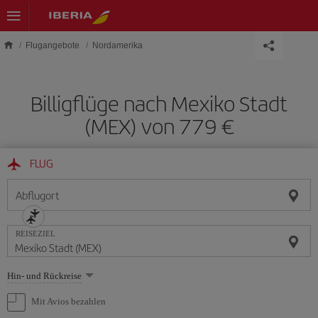
Skip to main content
Flugangebote
Nordamerika
Billigflüge nach Mexiko Stadt
(MEX) von 779 €
FLUG
Abflugort
REISEZIEL
Wählen
Hin- und Rückreise
Sie
eine
Mit Avios bezahlen
Option