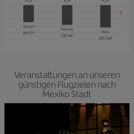
Januar
Februar
März
20º
/
7º
23º
/
9º
24º
/
10º
Veranstaltungen an unseren
günstigen Flugzielen nach
Mexiko Stadt